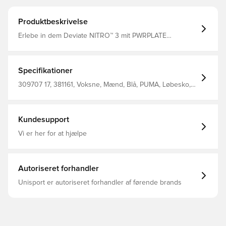
Produktbeskrivelse
Erlebe in dem Deviate NITRO™ 3 mit PWRPLATE
Technologie und NITRO™ Foam unvergleichlichen Antrieb
bei deinen täglichen Trainingsläufen. Dieser
reaktionsfreudige Turnschuh bringt Speed in deinen
Schritt für einen dynamischen Lauf. Regular Fit
Specifikationer
Obermaterial aus Funktions-Mesh Standhöhe: 39 mm/29
mm Gewicht: 270 g (UK-Größe 8) Sprengung: 10 mm
309707 17, 381161, Voksne, Mænd, Blå, PUMA, Løbesko,
Empfohlen für: neutrale Pronation
PUMA Deviate Nitro
Kundesupport
Vi er her for at hjælpe
Autoriseret forhandler
Unisport er autoriseret forhandler af førende brands