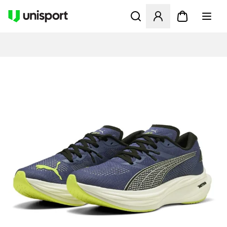
Åbner en Modal til at logge 