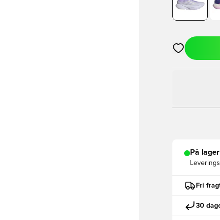
Åbner en Moda
På lager
Leveringst
Fri fra
30 dage