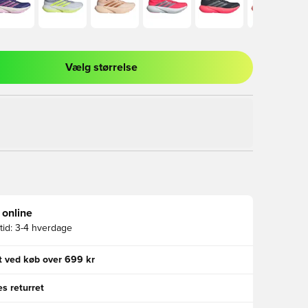
Vælg størrelse
l til at logge ind eller tilmelde dig som medlem
 online
id:
3-4 hverdage
gt ved køb over 699 kr
s returret