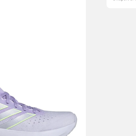
konstruktio
mm/forfod 2