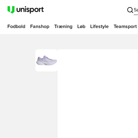
S
Fodbold
Fanshop
Træning
Løb
Lifestyle
Teamsport