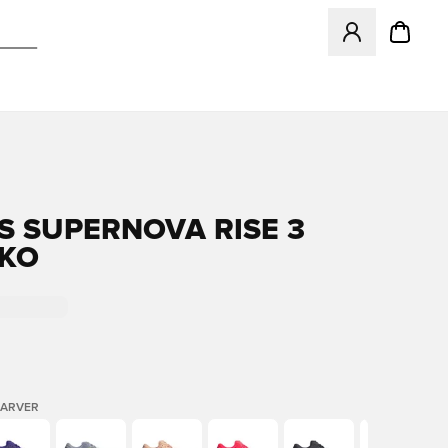
Åbner en Modal ti
S SUPERNOVA RISE 3
KO
FARVER