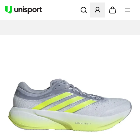
Åbner en Modal til at logge 