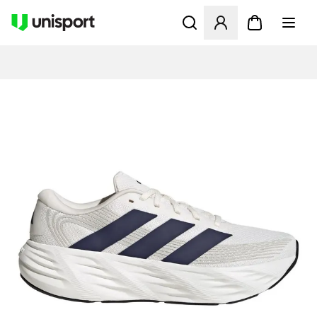
Åbner en Modal til at logge 