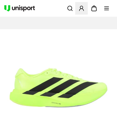
Åbner en Modal til at logge 