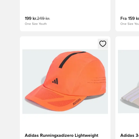
199 kr.
249 kr.
Fra
159 kr
One Size Youth
One Size You
Åbner en Modal til at logge ind eller tilmelde dig so
Åbner en 
Adidas Runningxadizero Lightweight
Adidas 3