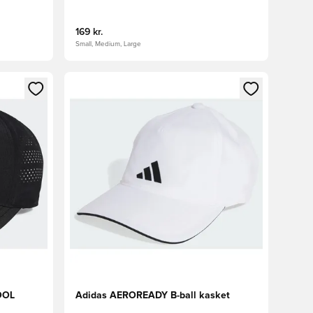
169 kr.
Small, Medium, Large
nd eller tilmelde dig som medlem
Åbner en Modal til at logge ind eller tilmelde di
OOL
Adidas AEROREADY B-ball kasket