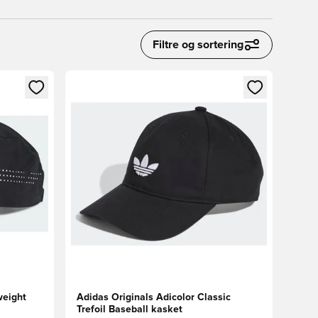
Filtre og sortering
nd eller tilmelde dig som medlem
Åbner en Modal til at logge ind eller tilmelde di
weight
Adidas Originals Adicolor Classic
Trefoil Baseball kasket