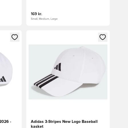
169 kr.
Small, Medium, Large
nd eller tilmelde dig som medlem
Åbner en Modal til at logge ind eller tilmelde di
2026 -
Adidas 3-Stripes New Logo Baseball
kasket