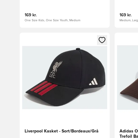
169 kr.
169 kr.
One Size Kids, One Size Youth, Medium
Medium, Lar
Åbner en Modal til at logge ind eller tilmelde dig so
Åbner en 
Liverpool Kasket - Sort/Bordeaux/Grå
Adidas Or
Trefoil B