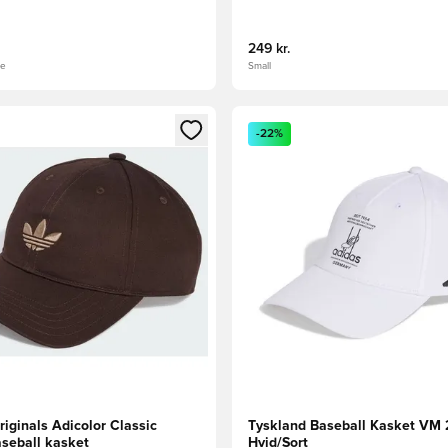
249 kr.
ge
Small
m medlem
Modal til at logge ind eller tilmelde dig som medlem
Åbner en Modal til at logge i
-22%
iginals Adicolor Classic
Tyskland Baseball Kasket VM 
aseball kasket
Hvid/Sort