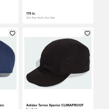
179 kr.
One Size Youth, One Size
nd eller tilmelde dig som medlem
Åbner en Modal til at logge ind eller tilmelde di
sic
Adidas Terrex Xperior CLIMAPROOF