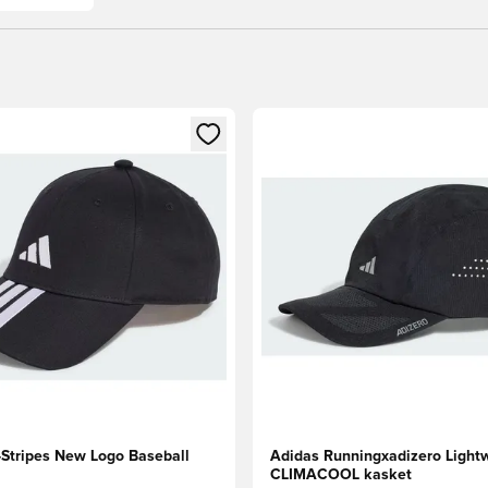
m medlem
Modal til at logge ind eller tilmelde dig som medlem
Åbner en Modal til at logge i
-Stripes New Logo Baseball
Adidas Runningxadizero Light
CLIMACOOL kasket