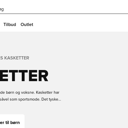
øg
Tilbud
Outlet
AS KASKETTER
ETTER
 både børn og voksne. Kasketter har
 såvel som sportsmode. Det tyske
flere designs og farver, som du kan
s Unisport og modtag den med hurtig
er til børn