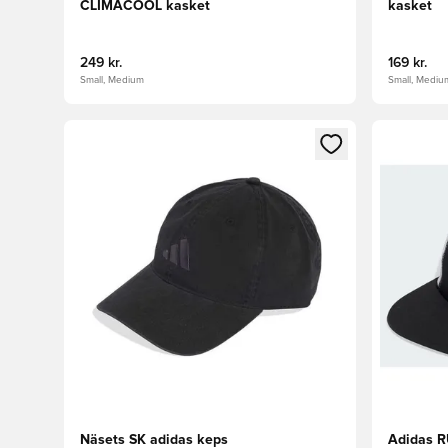
CLIMACOOL kasket
kasket
249 kr.
169 kr.
Small, Medium
Small, Mediu
Åbner en Modal til at logge ind eller tilmelde dig so
Åbner en 
Näsets SK adidas keps
Adidas 