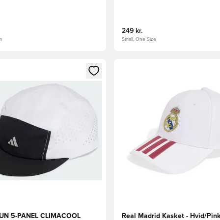
249 kr.
m
Small, One Size
m medlem
Modal til at logge ind eller tilmelde dig som medlem
Åbner en Modal til at logge i
RUN 5-PANEL CLIMACOOL
Real Madrid Kasket - Hvid/Pin