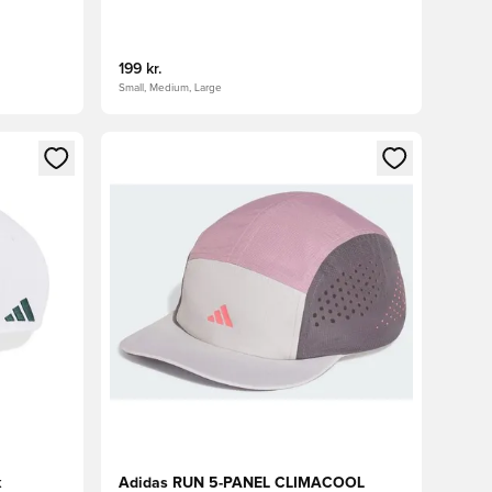
199 kr.
Small, Medium, Large
nd eller tilmelde dig som medlem
Åbner en Modal til at logge ind eller tilmelde di
k
Adidas RUN 5-PANEL CLIMACOOL