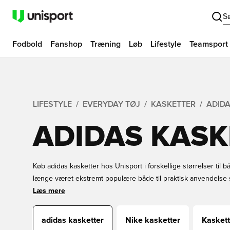
S
Fodbold
Fanshop
Træning
Løb
Lifestyle
Teamsport
LIFESTYLE
EVERYDAY TØJ
KASKETTER
ADID
ADIDAS KASK
Køb adidas kasketter hos Unisport i forskellige størrelser til
længe været ekstremt populære både til praktisk anvendelse
brand udbyder et stort udvalg af stilfulde og populære caps i 
Læs mere
anvende ved forskellige lejligheder. Bestil din adidas cap ho
fragt.
adidas kasketter
Nike kasketter
Kaskett