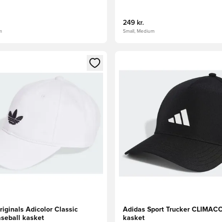
249 kr.
m
Small, Medium
m medlem
Modal til at logge ind eller tilmelde dig som medlem
Åbner en Modal til at logge i
iginals Adicolor Classic
Adidas Sport Trucker CLIMAC
aseball kasket
kasket