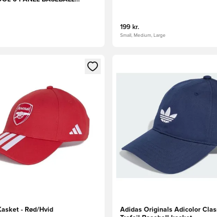
199 kr.
Small, Medium, Large
m medlem
Modal til at logge ind eller tilmelde dig som medlem
Åbner en Modal til at logge i
Kasket - Rød/Hvid
Adidas Originals Adicolor Clas