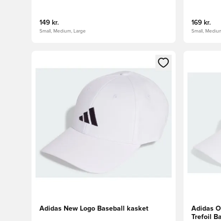
149 kr.
169 kr.
Small, Medium, Large
Small, Mediu
Åbner en Modal til at logge ind eller tilmelde dig so
Åbner en 
Adidas New Logo Baseball kasket
Adidas Or
Trefoil B