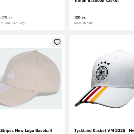
Trefoil Baseball kasket
.
179 kr.
169 kr.
th, One Size, Large
Small, Medium
m medlem
Modal til at logge ind eller tilmelde dig som medlem
Åbner en Modal til at logge i
-Stripes New Logo Baseball
Tyskland Kasket VM 2026 - Hv