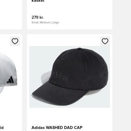
kasket
279 kr.
Small, Medium, Large
nd eller tilmelde dig som medlem
Åbner en Modal til at logge ind eller tilmelde di
id
Adidas WASHED DAD CAP