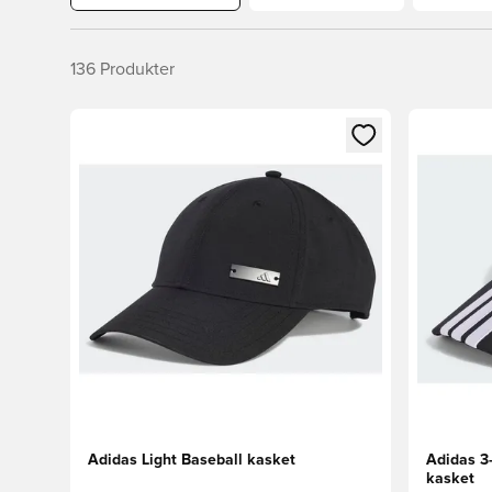
136
Produkter
Åbner en Modal til at logge ind eller tilmelde dig so
Åbner en 
Adidas Light Baseball kasket
Adidas 3
kasket