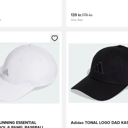
139 kr.
179 kr.
m
One Size
m medlem
Modal til at logge ind eller tilmelde dig som medlem
Åbner en Modal til at logge i
RUNNING ESSENTIAL
Adidas TONAL LOGO DAD KA
OL 6 PANEL BASEBALL