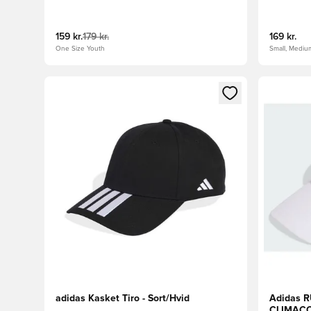
159 kr.
179 kr.
169 kr.
One Size Youth
Small, Mediu
Åbner en Modal til at logge ind eller tilmelde dig so
Åbner en 
adidas Kasket Tiro - Sort/Hvid
Adidas 
CLIMACO