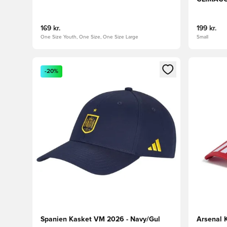
KASKET
169 kr.
199 kr.
One Size Youth, One Size, One Size Large
Small
Åbner en Modal til at logge ind eller tilmelde dig so
Åbner en 
-20%
Spanien Kasket VM 2026 - Navy/Gul
Arsenal 