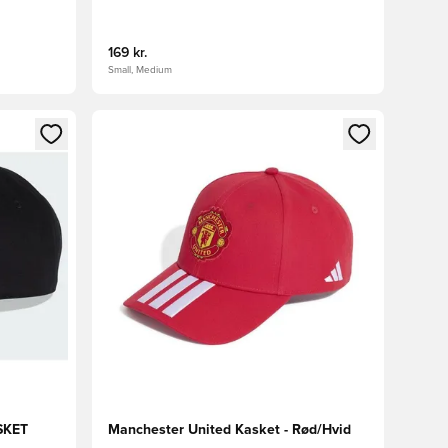
169 kr.
Small, Medium
nd eller tilmelde dig som medlem
Åbner en Modal til at logge ind eller tilmelde di
SKET
Manchester United Kasket - Rød/Hvid