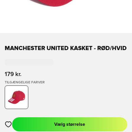
MANCHESTER UNITED KASKET - RØD/HVID
179 kr.
TILGÆNGELIGE FARVER
Vælg størrelse
Åbner en Modal til at logge ind eller tilmelde dig som medlem