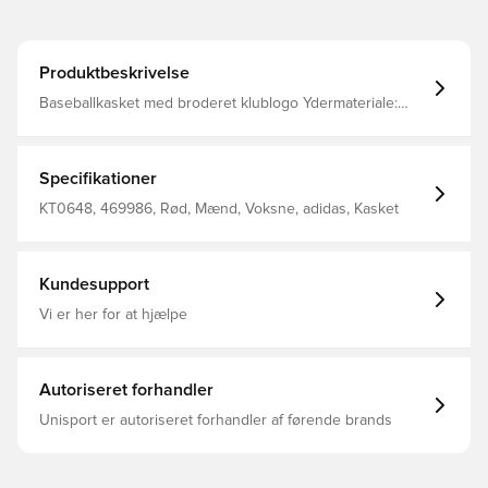
Produktbeskrivelse
Baseballkasket med broderet klublogo Ydermateriale:
100% bomuld Svedbånd: 100% polyester For: 100%
polyester Skygge (indlæg): 100% polyethylen
Specifikationer
KT0648, 469986, Rød, Mænd, Voksne, adidas, Kasket
Kundesupport
Vi er her for at hjælpe
Autoriseret forhandler
Unisport er autoriseret forhandler af førende brands