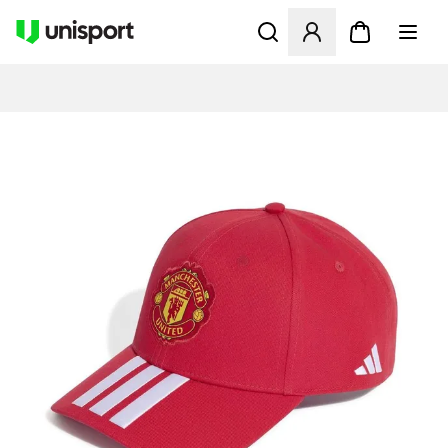
Åbner en Modal til at logge 