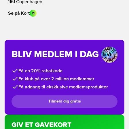
1161 Copenhagen
Se på Kort
BLIV MEDLEM I DAG
Få en 20% rabatkode
En klub på over 2 million medlemmer
Få adgang til eksklusive medlemsprodukter
Tilmeld dig gratis
GIV ET GAVEKORT