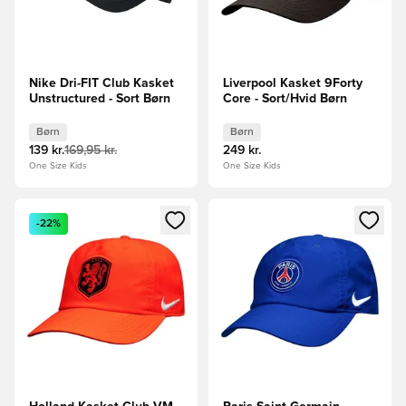
Nike Dri-FIT Club Kasket
Liverpool Kasket 9Forty
Unstructured - Sort Børn
Core - Sort/Hvid Børn
Børn
Børn
139 kr.
169,95 kr.
249 kr.
One Size Kids
One Size Kids
Åbner en Modal til at logge ind eller tilmelde dig som medle
Åbner en Modal til at logge i
-22%