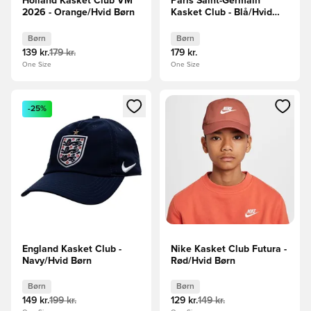
Holland Kasket Club VM
Paris Saint-Germain
2026 - Orange/Hvid Børn
Kasket Club - Blå/Hvid
Børn
Børn
Børn
139 kr.
179 kr.
179 kr.
One Size
One Size
Åbner en Modal til at logge ind eller tilmelde dig som medle
Åbner en Modal til at logge i
-25%
England Kasket Club -
Nike Kasket Club Futura -
Navy/Hvid Børn
Rød/Hvid Børn
Børn
Børn
149 kr.
199 kr.
129 kr.
149 kr.