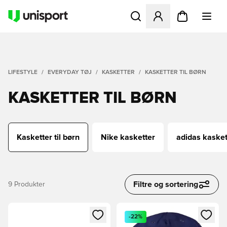
Åbner en Modal til at logge 
LIFESTYLE
EVERYDAY TØJ
KASKETTER
KASKETTER TIL BØRN
KASKETTER TIL BØRN
Kasketter til børn
Nike kasketter
adidas kasket
Filtre og sortering
9
Produkter
Åbner en Modal til at logge ind eller tilmelde dig som medle
Åbner en Modal til at logge i
-22%