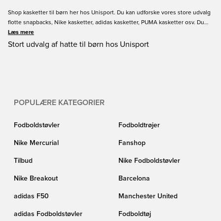
Shop kasketter til børn her hos Unisport. Du kan udforske vores store udvalg
flotte snapbacks, Nike kasketter, adidas kasketter, PUMA kasketter osv. Du
kan finde kasketter i mange forskellige styles og størrelser til børn. Kasketten
Læs mere
vil se godt ud i ethvert barns garderobe, så det er værd at tage et kig på
Stort udvalg af hatte til børn hos Unisport
vores kasketter til børn. Bestilt i dag hos Unisport med hurtig levering. Vi
stræber altid efter at give dig en fantastisk shopping oplevelse og god
service.
POPULÆRE KATEGORIER
Fodboldstøvler
Fodboldtrøjer
Nike Mercurial
Fanshop
Tilbud
Nike Fodboldstøvler
Nike Breakout
Barcelona
adidas F50
Manchester United
adidas Fodboldstøvler
Fodboldtøj