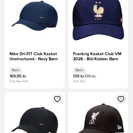
Nike Dri-FIT Club Kasket
Frankrig Kasket Club VM
Unstructured - Navy Børn
2026 - Blå/Kobber Børn
Børn
Børn
169,95 kr.
139 kr.
179 kr.
One Size Kids
One Size
Åbner en Modal til at logge ind eller tilmelde dig som medle
Åbner en Modal til at logge i