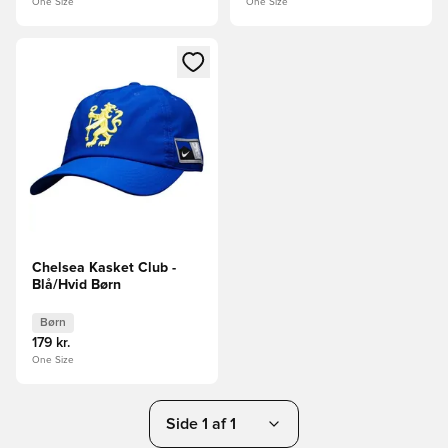
One Size
One Size
Åbner en Modal til at logge ind eller tilmelde dig som medle
Chelsea Kasket Club -
Blå/Hvid Børn
Børn
179 kr.
One Size
Side 1 af 1