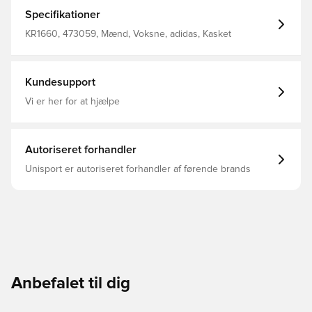
du bærer den. Det klassiske Trefoil-logo foran giver en
sporty finish. Onesize 100 % bomuld Let buet skygge D-
Specifikationer
ring lukning
KR1660, 473059, Mænd, Voksne, adidas, Kasket
Kundesupport
Vi er her for at hjælpe
Autoriseret forhandler
Unisport er autoriseret forhandler af førende brands
Anbefalet til dig