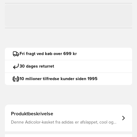
Fri fragt ved køb over 699 kr
30 dages returret
10 milioner tilfredse kunder siden 1995
Produktbeskrivelse
Denne Adicolor-kasket fra adidas er afslappet, cool og
komfortabel. Konstruktionen i bomuldstwill giver en blød
og slidstærk fornemmelse, der kun bliver bedre, jo mere