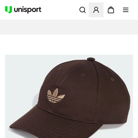
Åbner en Modal til at logge 