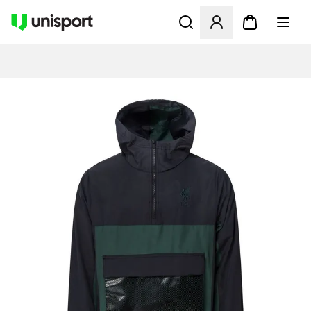
Åbner en Modal til at logge 