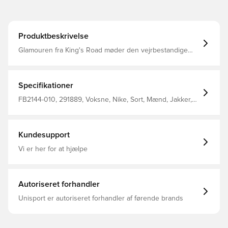
Produktbeskrivelse
Glamouren fra King's Road møder den vejrbestandige
styrke fra Nike Storm-FIT i denne Chelsea-jakke. Dens
bæk og bølge-materiale giver det klassiske look fra friske
sommerblazere til stadionet. Nike Storm-FIT-teknologien
modstår vind og vand, så du kan holde dig godt tilpas
Specifikationer
under barske vejrforhold Lynlåslommen på brystet
passer godt på dine vigtigste ting Knaplukning foran
FB2144-010, 291889, Voksne, Nike, Sort, Mænd, Jakker,
Lommer til hænderne med klapper 100% polyester
Lange ærmer, 100% Polyester
Kundesupport
Vi er her for at hjælpe
Autoriseret forhandler
Unisport er autoriseret forhandler af førende brands