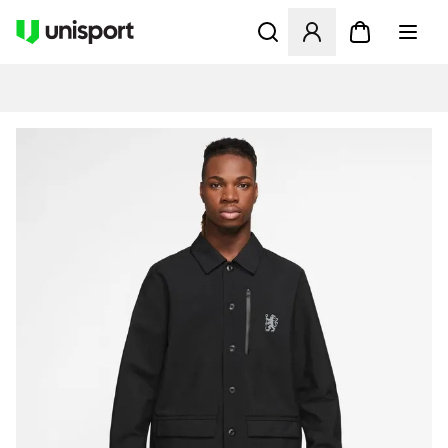
Åbner en Modal til at logge 