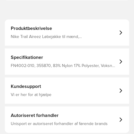
Produktbeskrivelse
Nike Trail Aireez Løbejakke til mænd,
SORT/ANTRACIT/SUMMIT HVID, M
Specifikationer
FN4002-010, 355870, 83% Nylon 17% Polyester, Voksne,
Nike, Sort, Mænd, Jakker, Lange ærmer
Kundesupport
Vi er her for at hjælpe
Autoriseret forhandler
Unisport er autoriseret forhandler af førende brands