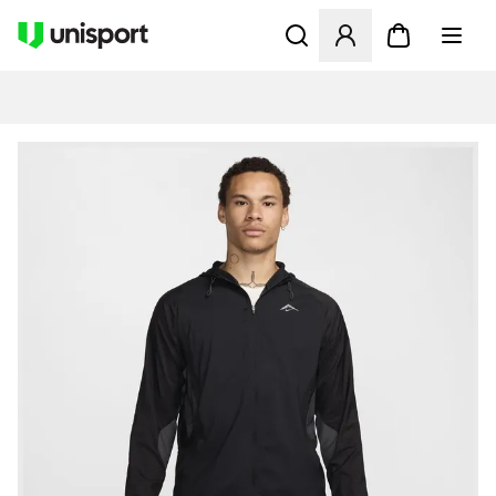
Åbner en Modal til at logge 