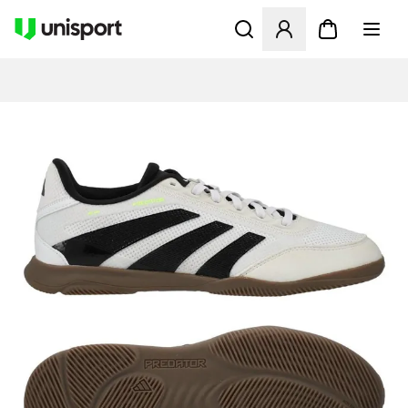
Åbner en Modal til at logge 