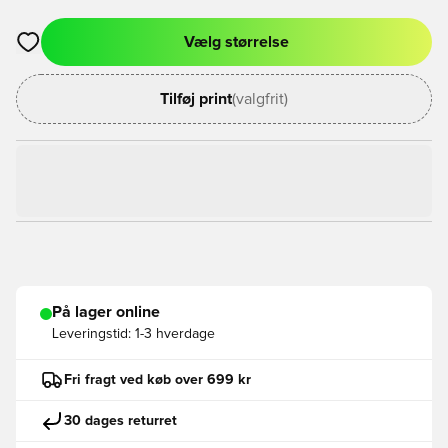
Vælg størrelse
Åbner en Modal til at logge ind eller tilmelde dig som medlem
Tilføj print
(valgfrit)
På lager online
Leveringstid:
1-3 hverdage
Fri fragt ved køb over 699 kr
30 dages returret