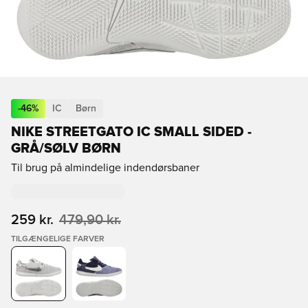
-
46
%
IC
Børn
NIKE STREETGATO IC SMALL SIDED -
GRÅ/SØLV BØRN
Til brug på almindelige indendørsbaner
259 kr.
479,90 kr.
TILGÆNGELIGE FARVER