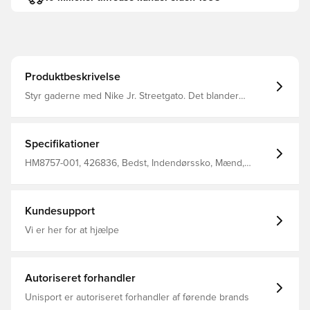
Produktbeskrivelse
Styr gaderne med Nike Jr. Streetgato. Det blander
performance-designdetaljer med streetwear-flair, så du
kan være klar til at spille når som helst Ydersål giver
uafbrudt trækkraft til småsidede spil Suede i overdelen
giver et hverdagslook, uanset om du spiller på gaden
Specifikationer
eller holder tingene afslappede Klassiske snørebånd
Gummi ydersål Overdel indeholder svineskind
HM8757-001, 426836, Bedst, Indendørssko, Mænd,
Kvinder, Nike, Uden sok, Indendørs (IC), Suede,
Streetgato, Kontrol, Børn, Grå
Kundesupport
Vi er her for at hjælpe
Autoriseret forhandler
Unisport er autoriseret forhandler af førende brands