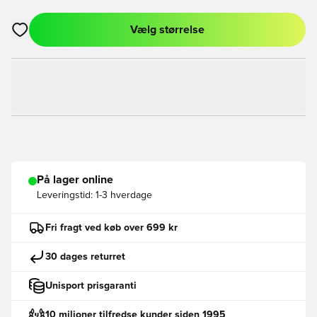
Vælg størrelse
Åbner en Modal til at logge ind eller tilmelde dig som medlem
På lager online
Leveringstid:
1-3 hverdage
Fri fragt ved køb over 699 kr
30 dages returret
Unisport prisgaranti
10 milioner tilfredse kunder siden 1995