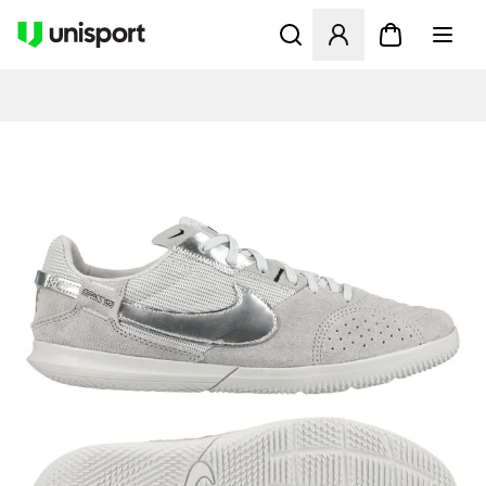
Åbner en Modal til at logge 