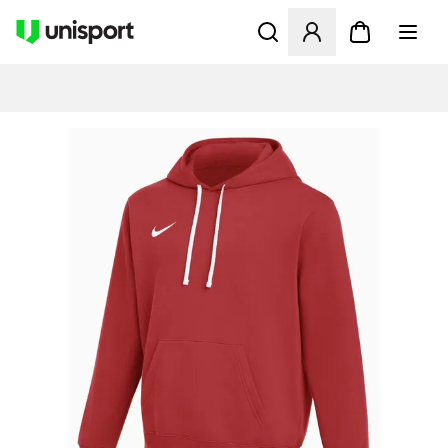
Åbner en Modal til at logge 