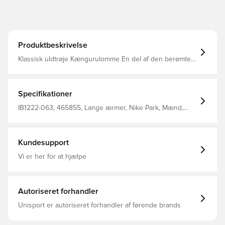
Produktbeskrivelse
Klassisk uldtrøje Kængurulomme En del af den berømte
Park 26-samling
Specifikationer
IB1222-063, 465855, Lange ærmer, Nike Park, Mænd,
Voksne, Nike, Hættetrøjer, 80% Cotton 20% Polyester,
Grå
Kundesupport
Vi er her for at hjælpe
Autoriseret forhandler
Unisport er autoriseret forhandler af førende brands