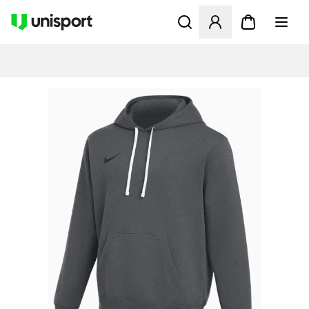
Åbner en Modal til at logge 