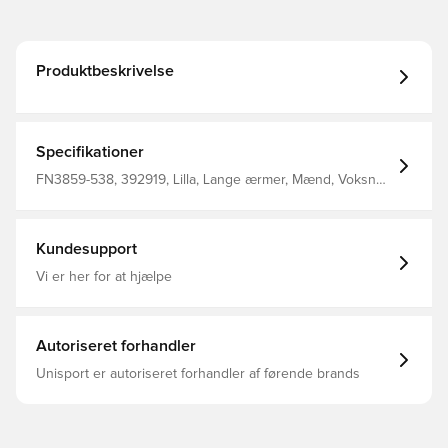
Produktbeskrivelse
Specifikationer
FN3859-538, 392919, Lilla, Lange ærmer, Mænd, Voksne,
Nike, Hættetrøjer, 67% Cotton 33% Polyester
Kundesupport
Vi er her for at hjælpe
Autoriseret forhandler
Unisport er autoriseret forhandler af førende brands