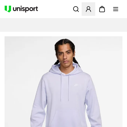
Åbner en Modal til at logge 