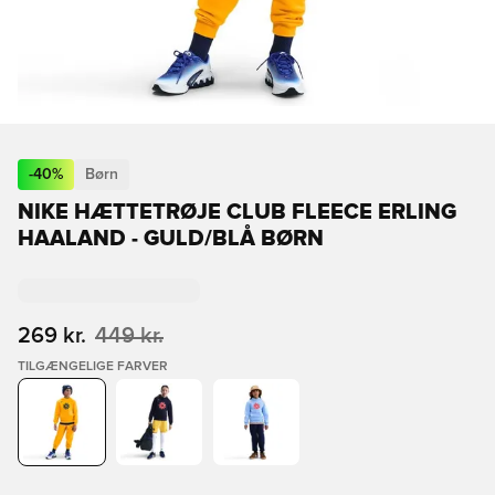
-
40
%
Børn
NIKE HÆTTETRØJE CLUB FLEECE ERLING
HAALAND - GULD/BLÅ BØRN
269 kr.
449 kr.
TILGÆNGELIGE FARVER