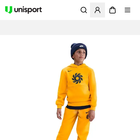
Åbner en Modal til at logge 