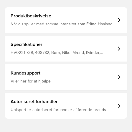
Produktbeskrivelse
Når du spiller med samme intensitet som Erling Haaland,
har du brug for noget behageligt at tage på, når det
endelig er tid til at slappe af. Denne lette fleece-
hættetrøje er børstet på indersiden for ekstra hygge og
er perfekt, når du vil have lidt ekstra varme. Frontlomme
Specifikationer
Ribbede manchetter og forneden 80% bomuld 20%
polyester
HV0221-739, 408782, Børn, Nike, Mænd, Kvinder,
Hættetrøjer, Lange ærmer, 80% Cotton 20% Polyester,
Guld
Kundesupport
Vi er her for at hjælpe
Autoriseret forhandler
Unisport er autoriseret forhandler af førende brands