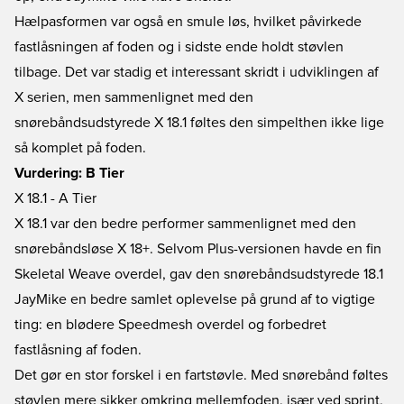
Hælpasformen var også en smule løs, hvilket påvirkede
fastlåsningen af foden og i sidste ende holdt støvlen
tilbage. Det var stadig et interessant skridt i udviklingen af
X serien, men sammenlignet med den
snørebåndsudstyrede X 18.1 føltes den simpelthen ikke lige
så komplet på foden.
Vurdering: B Tier
X 18.1 - A Tier
X 18.1 var den bedre performer sammenlignet med den
snørebåndsløse X 18+. Selvom Plus-versionen havde en fin
Skeletal Weave overdel, gav den snørebåndsudstyrede 18.1
JayMike en bedre samlet oplevelse på grund af to vigtige
ting: en blødere Speedmesh overdel og forbedret
fastlåsning af foden.
Det gør en stor forskel i en fartstøvle. Med snørebånd føltes
støvlen mere sikker omkring mellemfoden, især ved sprint,