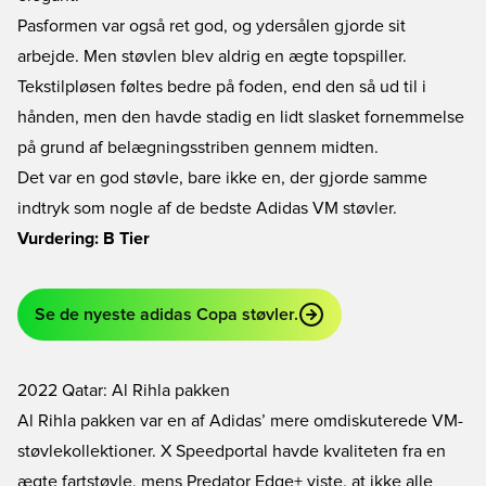
Pasformen var også ret god, og ydersålen gjorde sit
arbejde. Men støvlen blev aldrig en ægte topspiller.
Tekstilpløsen føltes bedre på foden, end den så ud til i
hånden, men den havde stadig en lidt slasket fornemmelse
på grund af belægningsstriben gennem midten.
Det var en god støvle, bare ikke en, der gjorde samme
indtryk som nogle af de bedste Adidas VM støvler.
Vurdering: B Tier
Se de nyeste adidas Copa støvler.
2022 Qatar: Al Rihla pakken
Al Rihla pakken var en af Adidas’ mere omdiskuterede VM-
støvlekollektioner. X Speedportal havde kvaliteten fra en
ægte fartstøvle, mens Predator Edge+ viste, at ikke alle