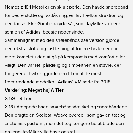
Nemeziz 18.1 Messi er en skjult perle. Den havde snørebånd
for bedre støtte og fastlåsning, en lav hælkonstruktion og
den fantastiske Gambetra ydersål, som JayMike vurderer
som en af Adidas’ bedste nogensinde.
Sammenlignet med den snørebåndsløse version gjorde
den ekstra støtte og fastlåsning af foden støvlen endnu
mere komplet uden at gå på kompromis med komfort eller
vægt. Den var let, pålidelig og simpelthen en støvle, der
fungerede, hvilket gjorde den til en af de mest
fremtrædende modeller i Adidas’ VM serie fra 2018.
Vurdering: Meget høj A Tier
X 18+ - B Tier
X 18+ droppede både snørebåndsdækket og snørebåndene.
Den brugte en Skeletal Weave overdel, som gav en tæt og
anatomisk pasform, men det tog længere tid at bløde den
op, end JayMike ville have ønsket.