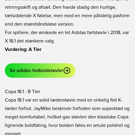
retningsskift og afsæt. Den havde stadig den hurtige,
tætsiddende X følelse, men med en mere pålidelig pasform
end den snørebåndsløse version.
For spillere, der ønskede en let Adidas fartstøvle i 2018, var
X 18.1 det stærkere valg.
Vurdering: A Tier
Se adidas fodboldstøvler
Copa 18.1 - B Tier
Copa 18.1 var en solid læderstøvle med en virkelig flot K-
læder forfod. JayMike beskriver forfoden som superblød og
meget komfortabel, hvilket gav støvlen den klassiske Copa
lignende boldføling, hvor bolden føles en smule polstret og
elegant.