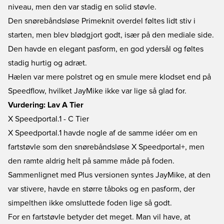
niveau, men den var stadig en solid støvle.
Den snørebåndsløse Primeknit overdel føltes lidt stiv i
starten, men blev blødgjort godt, især på den mediale side.
Den havde en elegant pasform, en god ydersål og føltes
stadig hurtig og adræt.
Hælen var mere polstret og en smule mere klodset end på
Speedflow, hvilket JayMike ikke var lige så glad for.
Vurdering: Lav A Tier
X Speedportal.1 - C Tier
X Speedportal.1 havde nogle af de samme idéer om en
fartstøvle som den snørebåndsløse X Speedportal+, men
den ramte aldrig helt på samme måde på foden.
Sammenlignet med Plus versionen syntes JayMike, at den
var stivere, havde en større tåboks og en pasform, der
simpelthen ikke omsluttede foden lige så godt.
For en fartstøvle betyder det meget. Man vil have, at