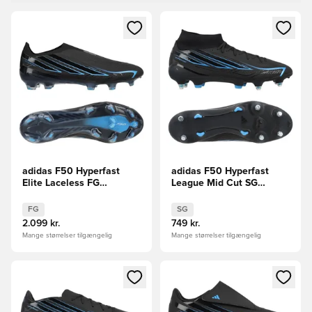
Åbner en Modal til at logge ind eller tilmelde dig som medle
Åbner en Modal til at logge i
adidas F50 Hyperfast
adidas F50 Hyperfast
Elite Laceless FG
League Mid Cut SG
Immortal DNA
Immortal DNA
FG
SG
2.099 kr.
749 kr.
Mange størrelser tilgængelig
Mange størrelser tilgængelig
Åbner en Modal til at logge ind eller tilmelde dig som medle
Åbner en Modal til at logge i