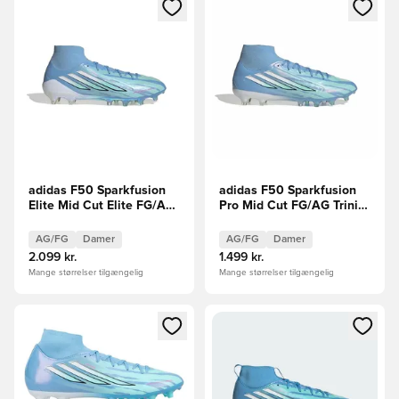
Åbner en Modal til at logge ind eller tilmelde dig som medle
Åbner en Modal til at logge i
adidas F50 Sparkfusion
adidas F50 Sparkfusion
Elite Mid Cut Elite FG/AG
Pro Mid Cut FG/AG Trinity
Trinity LIMITED EDITION
LIMITED EDITION
FORUDBESTILLING
FORUDBESTILLING
AG/FG
Damer
AG/FG
Damer
2.099 kr.
1.499 kr.
Mange størrelser tilgængelig
Mange størrelser tilgængelig
Åbner en Modal til at logge ind eller tilmelde dig som medle
Åbner en Modal til at logge i