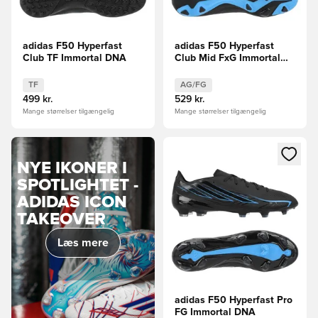
adidas F50 Hyperfast
adidas F50 Hyperfast
Club TF Immortal DNA
Club Mid FxG Immortal
DNA
TF
AG/FG
499 kr.
529 kr.
Mange størrelser tilgængelig
Mange størrelser tilgængelig
Åbner en Modal til at logge i
NYE IKONER I
SPOTLIGHTET -
ADIDAS ICON
TAKEOVER
Læs mere
adidas F50 Hyperfast Pro
FG Immortal DNA