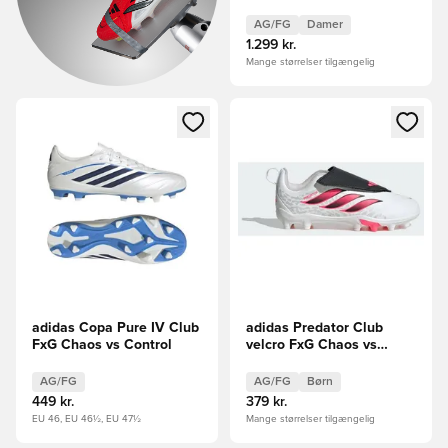
vs Control Kvinde
AG/FG
Damer
1.299 kr.
Mange størrelser tilgængelig
Åbner en Modal til at logge ind eller tilmelde dig som medle
Åbner en Modal til at logge i
adidas Copa Pure IV Club
adidas Predator Club
FxG Chaos vs Control
velcro FxG Chaos vs
Control
AG/FG
AG/FG
Børn
449 kr.
379 kr.
EU 46, EU 46½, EU 47½
Mange størrelser tilgængelig