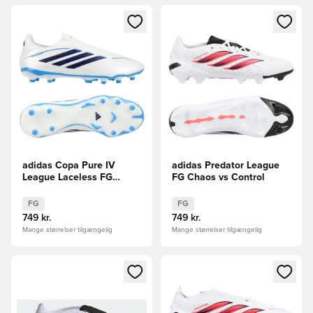
Åbner en Modal til at logge ind eller tilmelde dig som medle
Åbner en Modal til at logge i
adidas Copa Pure IV
adidas Predator League
League Laceless FG
FG Chaos vs Control
Chaos vs Control
FG
FG
749 kr.
749 kr.
Mange størrelser tilgængelig
Mange størrelser tilgængelig
Åbner en Modal til at logge ind eller tilmelde dig som medle
Åbner en Modal til at logge i