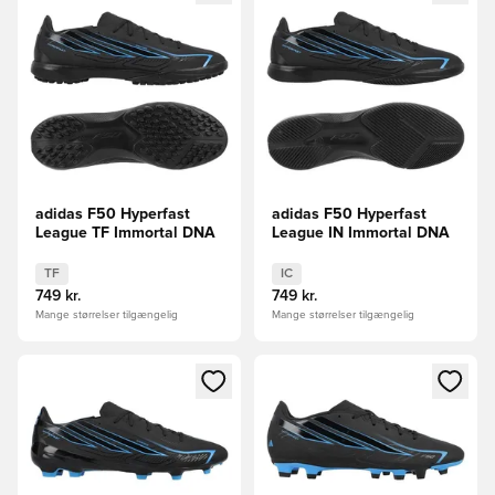
adidas F50 Hyperfast
adidas F50 Hyperfast
League TF Immortal DNA
League IN Immortal DNA
TF
IC
749 kr.
749 kr.
Mange størrelser tilgængelig
Mange størrelser tilgængelig
Åbner en Modal til at logge ind eller tilmelde dig som medle
Åbner en Modal til at logge i