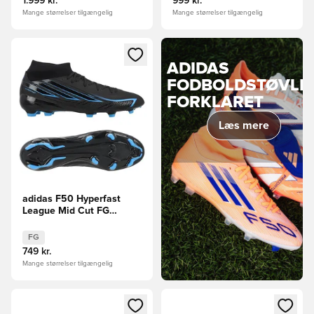
1.999 kr.
999 kr.
Mange størrelser tilgængelig
Mange størrelser tilgængelig
Åbner en Modal til at logge ind eller tilmelde dig som medle
ADIDAS
FODBOLDSTØVLE
FORKLARET
Læs mere
adidas F50 Hyperfast
League Mid Cut FG
Immortal DNA
FG
749 kr.
Mange størrelser tilgængelig
Åbner en Modal til at logge ind eller tilmelde dig som medle
Åbner en Modal til at logge i