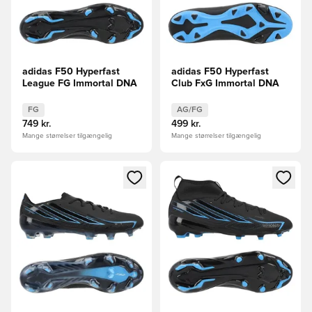
adidas F50 Hyperfast
adidas F50 Hyperfast
League FG Immortal DNA
Club FxG Immortal DNA
FG
AG/FG
749 kr.
499 kr.
Mange størrelser tilgængelig
Mange størrelser tilgængelig
Åbner en Modal til at logge ind eller tilmelde dig som medle
Åbner en Modal til at logge i