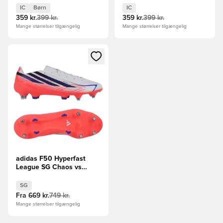
IC
Børn
IC
359 kr.
399 kr.
359 kr.
399 kr.
Mange størrelser tilgængelig
Mange størrelser tilgængelig
Åbner en Modal til at logge ind eller tilmelde dig som medle
adidas F50 Hyperfast
League SG Chaos vs
Control
SG
Fra
669 kr.
749 kr.
Mange størrelser tilgængelig