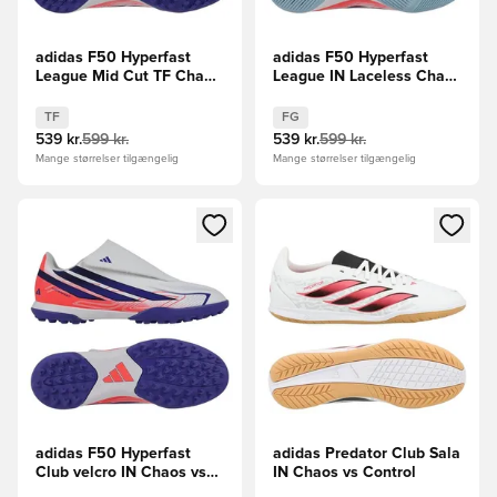
adidas F50 Hyperfast
adidas F50 Hyperfast
League Mid Cut TF Chaos
League IN Laceless Chaos
vs Control Børn
vs Control Børn
TF
FG
539 kr.
599 kr.
539 kr.
599 kr.
Mange størrelser tilgængelig
Mange størrelser tilgængelig
Åbner en Modal til at logge ind eller tilmelde dig som medle
Åbner en Modal til at logge i
adidas F50 Hyperfast
adidas Predator Club Sala
Club velcro IN Chaos vs
IN Chaos vs Control
Control Børn