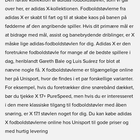
Den første kollektion af adidas fodboldstøvler, som vi går
over her, er adidas X-kollektionen. Fodboldstøvlerne fra
adidas X er skabt til fart og til at skabe kaos på banen på
fødderne af den angribende spiller. Hvis dit primære mål er
at bidrage med mål, assist og banebrydende driblinger, er X
måske lige adidas-fodboldstøvlen for dig. Adidas X er den
foretrukne fodboldstøvle for mange af de bedste spillere i
dag, heriblandt Gareth Bale og Luis Suárez for blot at
nævne nogle få. X fodboldstøvlerne er tilgængelige online
her på Unisport, hvor de findes i et par forskellige varianter.
For eksempel, hvis du foretrækker dine snørebånd dækket,
bør du tjekke X 17+ PureSpeed, men hvis du er interesseret
i den mere klassiske tilgang til fodboldstøvler med åben
snøring, er X 17.1 støvlen noget for dig. Du kan købe adidas
X fodboldstøvlerne online hos Unisport til gode priser og
med hurtig levering