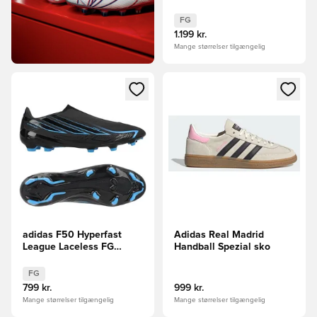
FG
1.199 kr.
Mange størrelser tilgængelig
Åbner en Modal til at logge ind eller tilmelde dig som medle
Åbner en Modal til at logge i
adidas F50 Hyperfast
Adidas Real Madrid
League Laceless FG
Handball Spezial sko
Immortal DNA
FG
799 kr.
999 kr.
Mange størrelser tilgængelig
Mange størrelser tilgængelig