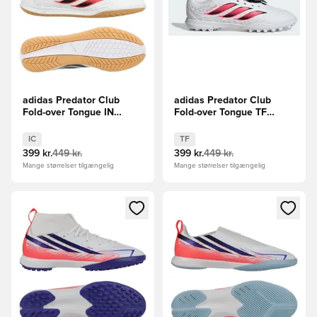
adidas Predator Club
adidas Predator Club
Fold-over Tongue IN
Fold-over Tongue TF
Chaos vs Control
Chaos vs Control Børn
IC
TF
399 kr.
449 kr.
399 kr.
449 kr.
Mange størrelser tilgængelig
Mange størrelser tilgængelig
Åbner en Modal til at logge ind eller tilmelde dig som medle
Åbner en Modal til at logge i