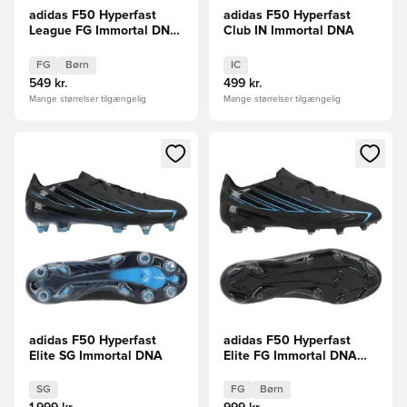
adidas F50 Hyperfast
adidas F50 Hyperfast
League FG Immortal DNA
Club IN Immortal DNA
Børn
FG
Børn
IC
549 kr.
499 kr.
Mange størrelser tilgængelig
Mange størrelser tilgængelig
Åbner en Modal til at logge ind eller tilmelde dig som medle
Åbner en Modal til at logge i
adidas F50 Hyperfast
adidas F50 Hyperfast
Elite SG Immortal DNA
Elite FG Immortal DNA
Børn
SG
FG
Børn