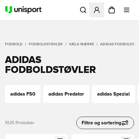
Åbner en Modal til at logge 
FODBOLD
FODBOLDSTØVLER
VÆLG MÆRKE
ADIDAS FODBOLDST
ADIDAS
FODBOLDSTØVLER
adidas F50
adidas Predator
adidas Spezial
Filtre og sortering
1025
Produkter