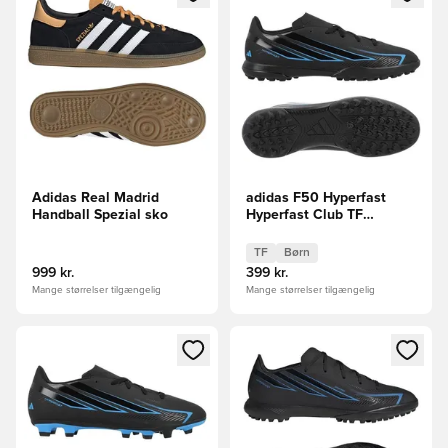
Adidas Real Madrid
adidas F50 Hyperfast
Handball Spezial sko
Hyperfast Club TF
Immortal DNA Børn
TF
Børn
999 kr.
399 kr.
Mange størrelser tilgængelig
Mange størrelser tilgængelig
Åbner en Modal til at logge ind eller tilmelde dig som medle
Åbner en Modal til at logge i