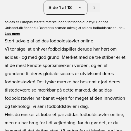
Side 1 af 18
adidas er Europas største mærke inden for fodboldudstyr. Her hos
Unisport.dk finder du Danmarks største udvalg af adidas fodboldstøvler - alt
fra topmodeller til prisvenlige alternativer til alle underlag. adidas har udviklet
Læs mere
tre fantastiske kollektioner, specialudviklet til tre spilletyper: adidas X er lavet
Stort udvalg af adidas fodboldstøvler online
til spilleren der skaber kaos på banen med sin teknik, adidas Predator er til
Vi tør sige, at enhver fodboldspiller derude har hørt om
spilleren som dominerer spillet med sin kontrol, og adidas Messi til
adidas - og med god grund! Mærket med de tre striber er et
magikeren som skaber alt ud af ingenting.
af de mest kendte sportsmærker i verden, og en af
grundene til deres globale succes er utvivlsomt deres
fodboldstøvler! Det tyske mærke har bestemt gjort deres
tilstedeværelse mærkbar på dette marked, da adidas
fodboldstøvler har banet vejen for meget af den innovation
og teknologi, vi ser i fodboldstøvler i dag.
Hvis du ønsker at købe et par adidas fodboldstøvler online,
men du har brug for lidt vejledning, før du gør det, er du