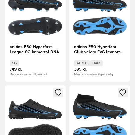
adidas F50 Hyperfast
adidas F50 Hyperfast
League SG Immortal DNA
Club velcro FxG Immortal
DNA Børn
SG
AG/FG
Børn
749 kr.
399 kr.
Mange størrelser tilgængelig
Mange størrelser tilgængelig
Åbner en Modal til at logge ind eller tilmelde dig som medle
Åbner en Modal til at logge i