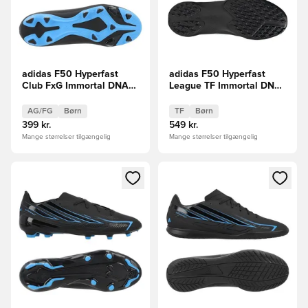
adidas F50 Hyperfast
adidas F50 Hyperfast
Club FxG Immortal DNA
League TF Immortal DNA
Børn
Børn
AG/FG
Børn
TF
Børn
399 kr.
549 kr.
Mange størrelser tilgængelig
Mange størrelser tilgængelig
Åbner en Modal til at logge ind eller tilmelde dig som medle
Åbner en Modal til at logge i