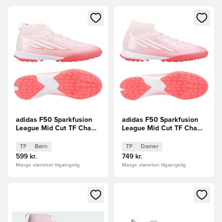
Åbner en Modal til at logge ind eller tilmelde dig som medle
Åbner en Modal til at logge i
adidas F50 Sparkfusion
adidas F50 Sparkfusion
League Mid Cut TF Chaos
League Mid Cut TF Chaos
vs Control Børn
vs Control Kvinde
TF
Børn
TF
Damer
599 kr.
749 kr.
Mange størrelser tilgængelig
Mange størrelser tilgængelig
Åbner en Modal til at logge ind eller tilmelde dig som medle
Åbner en Modal til at logge i