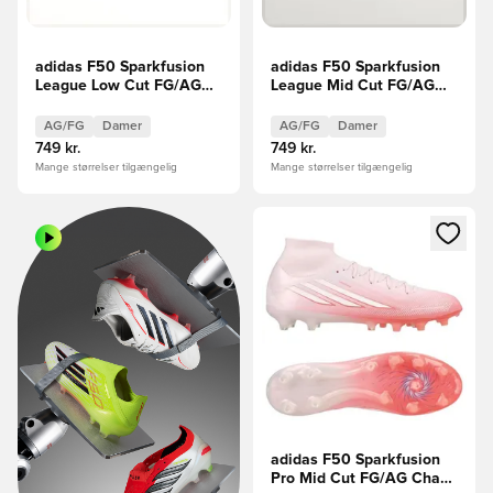
adidas F50 Sparkfusion
adidas F50 Sparkfusion
League Low Cut FG/AG
League Mid Cut FG/AG
Chaos vs Control Kvinde
Chaos vs Control Kvinde
AG/FG
Damer
AG/FG
Damer
749 kr.
749 kr.
Mange størrelser tilgængelig
Mange størrelser tilgængelig
Åbner en Modal til at logge i
adidas F50 Sparkfusion
Pro Mid Cut FG/AG Chaos