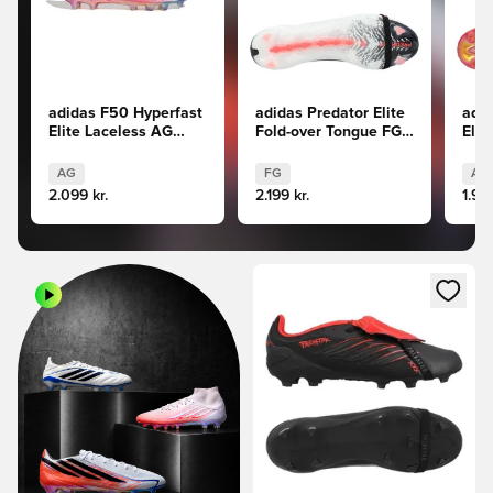
adidas F50 Hyperfast
adidas Predator Elite
adid
Elite Laceless AG
Fold-over Tongue FG
Elit
Chaos vs Control
Chaos vs Control
Cont
AG
FG
AG
2.099 kr.
2.199 kr.
1.999
Åbner en Modal til at logge i