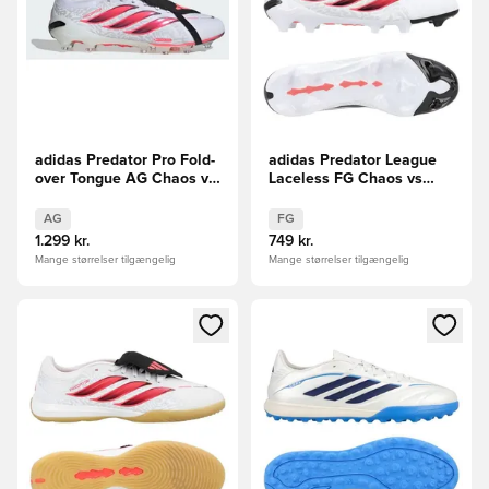
adidas Predator Pro Fold-
adidas Predator League
over Tongue AG Chaos vs
Laceless FG Chaos vs
Control
Control
AG
FG
1.299 kr.
749 kr.
Mange størrelser tilgængelig
Mange størrelser tilgængelig
Åbner en Modal til at logge ind eller tilmelde dig som medle
Åbner en Modal til at logge i