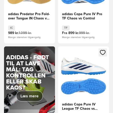
adidas Predator Pro Fold-
adidas Copa Pure IV Pro
over Tongue IN Chaos vs
TF Chaos vs Control
Control
IC
TF
989 kr.
1.099 kr.
Fra
899 kr.
999 kr.
Mange størrelser tilgængelig
Mange størrelser tilgængelig
Åbner en Modal til at logge i
ADIDAS - FØDT
TIL AT LAVE
MÅL: TAG
KONTROLLEN
ELLER SKAB
KAOS?
Læs mere
adidas Copa Pure IV
League TF Chaos vs
Control Børn