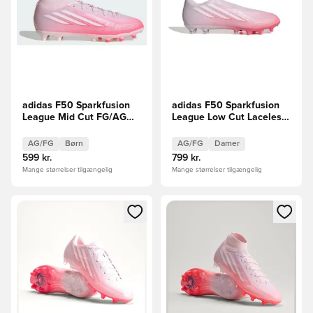
adidas F50 Sparkfusion
adidas F50 Sparkfusion
League Mid Cut FG/AG
League Low Cut Laceless
Chaos vs Control Børn
FG/AG Chaos vs Control
Kvinde
AG/FG
Børn
AG/FG
Damer
599 kr.
799 kr.
Mange størrelser tilgængelig
Mange størrelser tilgængelig
Åbner en Modal til at logge ind eller tilmelde dig som medle
Åbner en Modal til at logge i