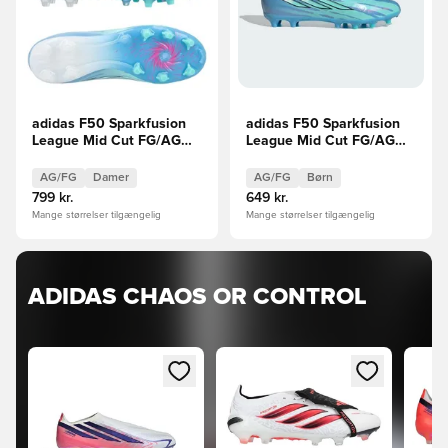
adidas F50 Sparkfusion
adidas F50 Sparkfusion
League Mid Cut FG/AG
League Mid Cut FG/AG
Trinity LIMITED EDITION
Trinity LIMITED EDITION
Børn
AG/FG
Damer
AG/FG
Børn
799 kr.
649 kr.
Mange størrelser tilgængelig
Mange størrelser tilgængelig
ADIDAS CHAOS OR CONTROL
Åbner en Modal til at logge ind eller tilmelde dig som med
Åbner en Modal til at logge ind
Åbner