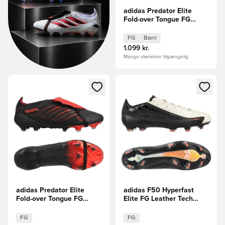
adidas Predator Elite
Fold-over Tongue FG
Leather Tech Børn
LIMITED EDITION
FG
Børn
1.099 kr.
Mange størrelser tilgængelig
Åbner en Modal til at logge ind eller tilmelde dig som medle
Åbner en Modal til at logge i
adidas Predator Elite
adidas F50 Hyperfast
Fold-over Tongue FG
Elite FG Leather Tech
Leather Tech LIMITED
LIMITED EDITION
EDITION
FG
FG