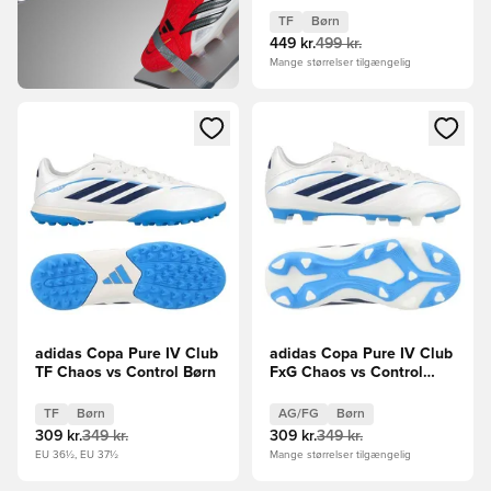
TF
Børn
449 kr.
499 kr.
Mange størrelser tilgængelig
Åbner en Modal til at logge ind eller tilmelde dig som medle
Åbner en Modal til at logge i
adidas Copa Pure IV Club
adidas Copa Pure IV Club
TF Chaos vs Control Børn
FxG Chaos vs Control
Børn
TF
Børn
AG/FG
Børn
309 kr.
349 kr.
309 kr.
349 kr.
EU 36½, EU 37½
Mange størrelser tilgængelig