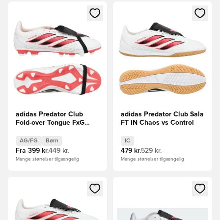
Åbner en Modal til at logge ind eller tilmelde dig som medle
Åbner en Modal til at logge i
adidas Predator Club
adidas Predator Club Sala
Fold-over Tongue FxG
FT IN Chaos vs Control
Chaos vs Control Børn
AG/FG
Børn
IC
Fra
399 kr.
449 kr.
479 kr.
529 kr.
Mange størrelser tilgængelig
Mange størrelser tilgængelig
Åbner en Modal til at logge ind eller tilmelde dig som medle
Åbner en Modal til at logge i