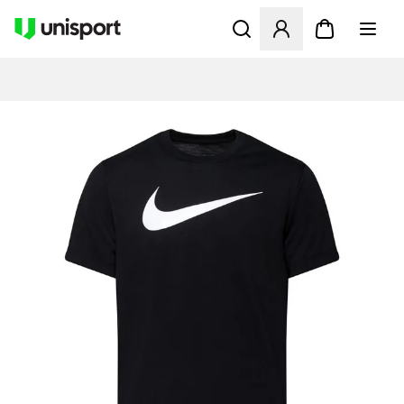
Åbner en Modal til at logge 