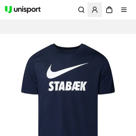
Åbner en Modal til at logge 