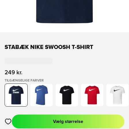
STABÆK NIKE SWOOSH T-SHIRT
249 kr.
TILGÆNGELIGE FARVER
Vælg størrelse
Åbner en Modal til at logge ind eller tilmelde dig som medlem