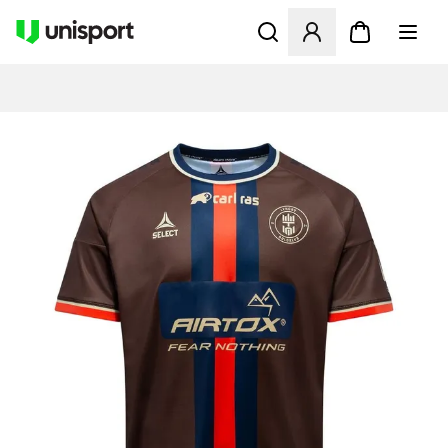
Åbner en Modal til at logge 