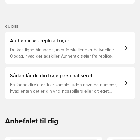
GUIDES
Authentic vs. replika-trøjer
De kan ligne hinanden, men forskellene er betydelige.
Opdag, hvad der adskiller Authentic trøjer fra replika-
trøjer, og hvilken der er den rette for dig.
Sådan får du din trøje personaliseret
En fodboldtrøje er ikke komplet uden navn og nummer,
hvad enten det er din yndlingsspillers eller dit eget.
Sådan gør du:
Anbefalet til dig