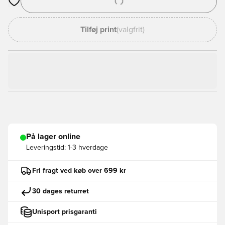
Åbner en Modal til at logge ind eller tilmelde dig som medlem
Tilføj print
(valgfrit)
På lager online
Leveringstid:
1-3 hverdage
Fri fragt ved køb over 699 kr
30 dages returret
Unisport prisgaranti