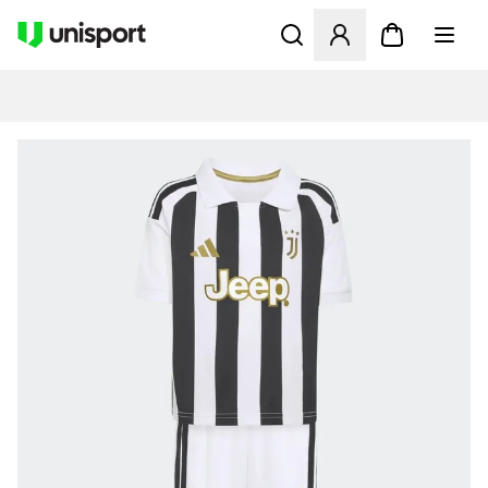
Åbner en Modal til at logge 