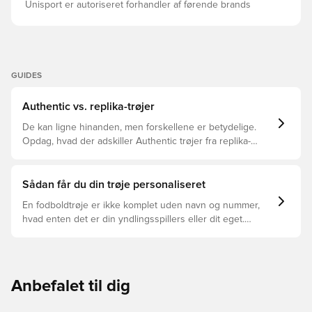
sokker 3-Stripes og varmetrykt klublogo
Unisport er autoriseret forhandler af førende brands
GUIDES
Authentic vs. replika-trøjer
De kan ligne hinanden, men forskellene er betydelige.
Opdag, hvad der adskiller Authentic trøjer fra replika-
trøjer, og hvilken der er den rette for dig.
Sådan får du din trøje personaliseret
En fodboldtrøje er ikke komplet uden navn og nummer,
hvad enten det er din yndlingsspillers eller dit eget.
Sådan gør du:
Anbefalet til dig