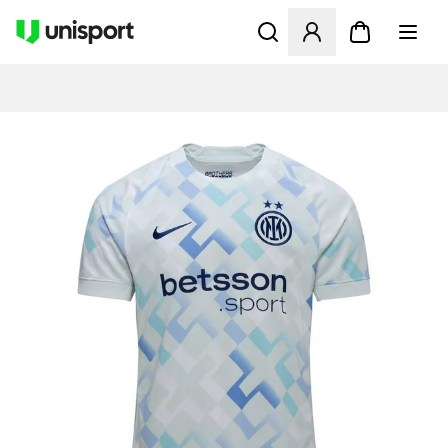
Åbner en Modal til at logge 