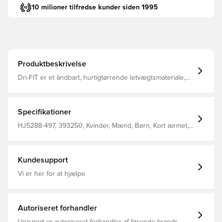
10 milioner tilfredse kunder siden 1995
Produktbeskrivelse
Dri-FIT er et åndbart, hurtigtørrende letvægtsmateriale,
der transporterer fugt væk fra kroppen, så du altid
holdes tør, komfortabel og fokuseret Samme design som
spillerne bruger Normal pasform Fremstillet af 100%
polyester.
Specifikationer
HJ5288-497, 393250, Kvinder, Mænd, Børn, Kort ærmet,
Fantrøjer, Fodboldtrøjer, Nike, 100% Polyester, 2025/26,
Hvid, Udebanesæt
Kundesupport
Vi er her for at hjælpe
Autoriseret forhandler