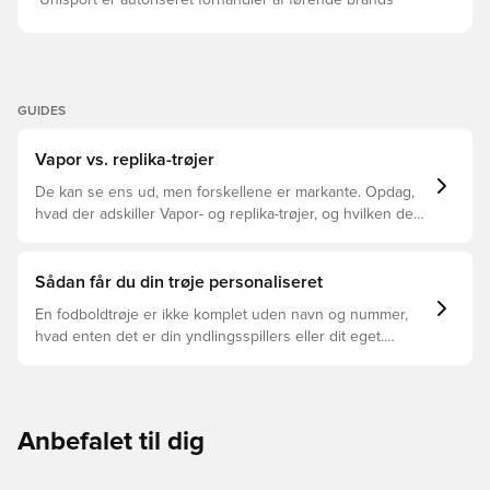
Unisport er autoriseret forhandler af førende brands
GUIDES
Vapor vs. replika-trøjer
De kan se ens ud, men forskellene er markante. Opdag,
hvad der adskiller Vapor- og replika-trøjer, og hvilken der
er den rette for dig.
Sådan får du din trøje personaliseret
En fodboldtrøje er ikke komplet uden navn og nummer,
hvad enten det er din yndlingsspillers eller dit eget.
Sådan gør du:
Anbefalet til dig