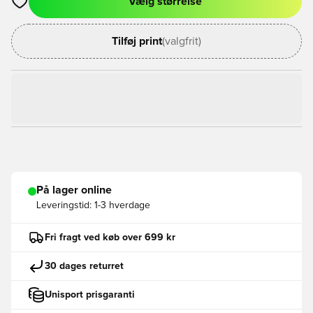
Vælg størrelse
Åbner en Modal til at logge ind eller tilmelde dig som medlem
Tilføj print
(valgfrit)
På lager online
Leveringstid:
1-3 hverdage
Fri fragt ved køb over 699 kr
30 dages returret
Unisport prisgaranti