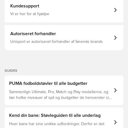
gør den velegnet til brug på kunstige overflader, såsom
Kundesupport
plast- og grusbaner.
Vi er her for at hjælpe
Autoriseret forhandler
Unisport er autoriseret forhandler af førende brands
GUIDES
PUMA fodboldstøvler til alle budgetter
Sammenlign Ultimate, Pro, Match og Play modellerne, og
lær hvilke niveauer af spil og budgetter de henvender sig
til.
Kend din bane: Støvleguiden til alle underlag
Hver bane har sine unikke udfordringer. Derfor er det