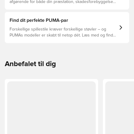
afgørende for både din præstation, skadesforebyggelse
og støvlernes levetid, at du vælger de rette støvler til
underlaget, du spiller på. Læs videre for at se, hvilke
støvler der er det bedste valg til de forskellige typer
Find dit perfekte PUMA-par
underlag.
Forskellige spillestile kræver forskellige støvler – og
PUMAs modeller er skabt til netop dét. Læs med og find
ud af, om PUMA FUTURE, ULTRA eller KING passer bedst
til din måde at spille på.
Anbefalet til dig