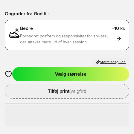
Opgrader fra God til:
Bedre
+10 kr.
Forbedret pasform og responsivitet for spillere,
der ønsker mere ud af hver session.
Størrelsesguide
Vælg størrelse
Åbner en Modal til at logge ind eller tilmelde dig som medlem
Tilføj print
(valgfrit)