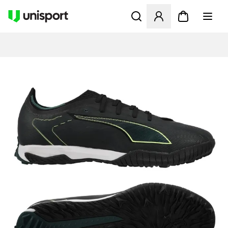
Åbner en Modal til at logge 