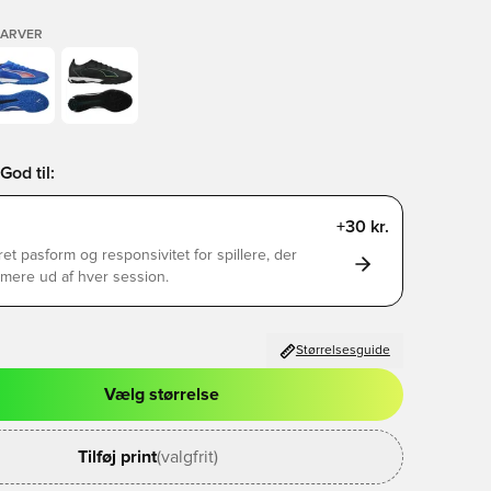
FARVER
God til:
+30 kr.
et pasform og responsivitet for spillere, der
mere ud af hver session.
Størrelsesguide
Vælg størrelse
l til at logge ind eller tilmelde dig som medlem
Tilføj print
(valgfrit)