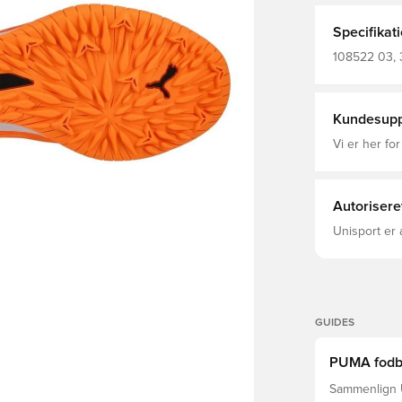
Gummilaufso
Naturböden u
Specifikat
ULTRA. Breite: Regulär Dünne Gummilaufsohle mit Stollen und
EVA-Zwische
108522 03, 3
Stützrahmen 
Match, Uden
schnelle Ric
Orange, PUM
Obermaterial
Oberfläche:
Kundesupp
Vi er her for
Autorisere
Unisport er 
GUIDES
PUMA fodbol
Sammenlign U