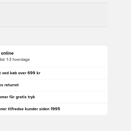
 online
id:
1-3 hverdage
gt ved køb over 699 kr
s returret
er får gratis tryk
oner tilfredse kunder siden 1995