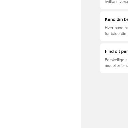
hvilke niveau
Kend din ba
Hver bane ha
for både din
levetid, at du
Læs videre fo
forskellige t
Find dit p
Forskellige s
modeller er 
FUTURE, ULTR