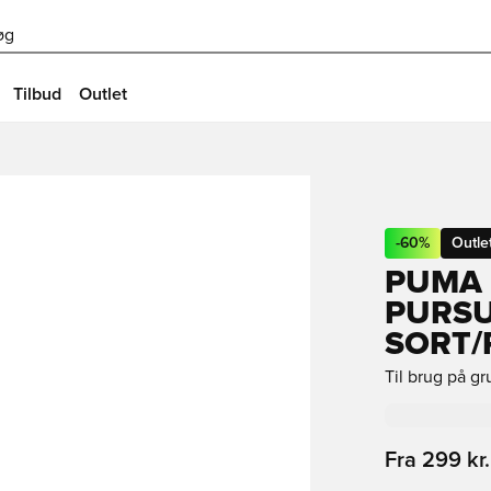
øg
Tilbud
Outlet
-
60
%
Outle
PUMA 
PURSU
SORT/
Til brug på g
Fra
299 kr.