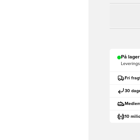
På lager
Leveringst
Fri fra
30 dage
Medlemm
10 mili