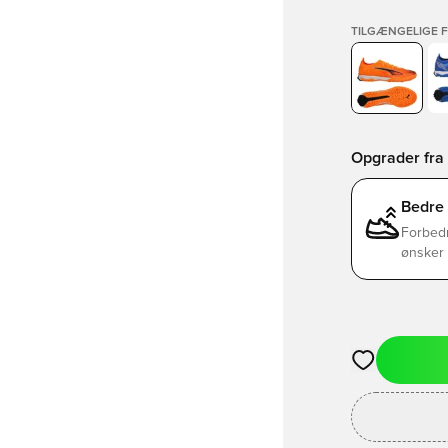
TILGÆNGELIGE 
Opgrader fra 
Bedre
Forbedr
ønsker 
Åbner en Moda