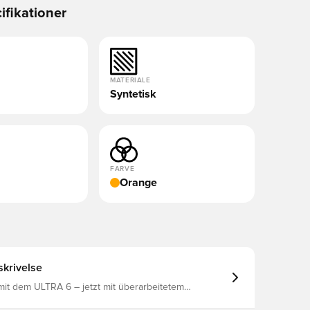
ifikationer
MATERIALE
Syntetisk
FARVE
Orange
krivelse
mit dem ULTRA 6 – jetzt mit überarbeitetem
 aus Funktions-synthetik. Der leichte Stützrahmen
 den Fuß bei schnellen Richtungswechseln. Die dünne