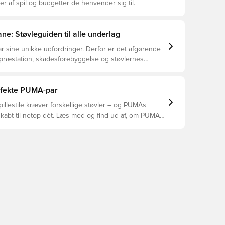
er af spil og budgetter de henvender sig til.
ne: Støvleguiden til alle underlag
r sine unikke udfordringer. Derfor er det afgørende
 præstation, skadesforebyggelse og støvlernes
 vælger de rette støvler til underlaget, du spiller på.
r at se, hvilke støvler der er det bedste valg til de
yper underlag.
erfekte PUMA-par
pillestile kræver forskellige støvler – og PUMAs
skabt til netop dét. Læs med og find ud af, om PUMA
A eller KING passer bedst til din måde at spille på.