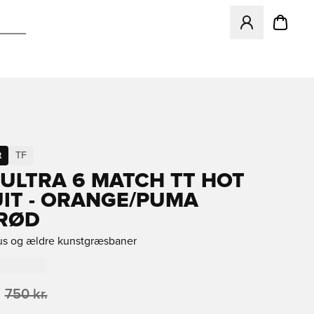
Åbner en Modal ti
t
TF
ULTRA 6 MATCH TT HOT
IT - ORANGE/PUMA
RØD
rus og ældre kunstgræsbaner
750 kr.