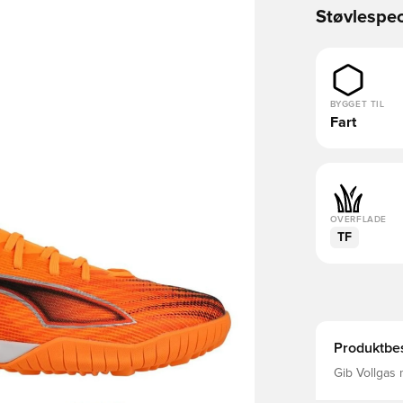
Støvlespec
BYGGET TIL
Fart
OVERFLADE
TF
Produktbes
Gib Vollgas 
Obermaterial
stabilisiert