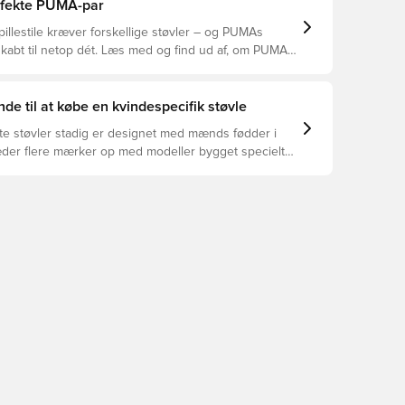
yper underlag.
erfekte PUMA-par
pillestile kræver forskellige støvler – og PUMAs
skabt til netop dét. Læs med og find ud af, om PUMA
A eller KING passer bedst til din måde at spille på.
de til at købe en kvindespecifik støvle
te støvler stadig er designet med mænds fødder i
æder flere mærker op med modeller bygget specielt
en - og der er nogle overbevisende grunde til at