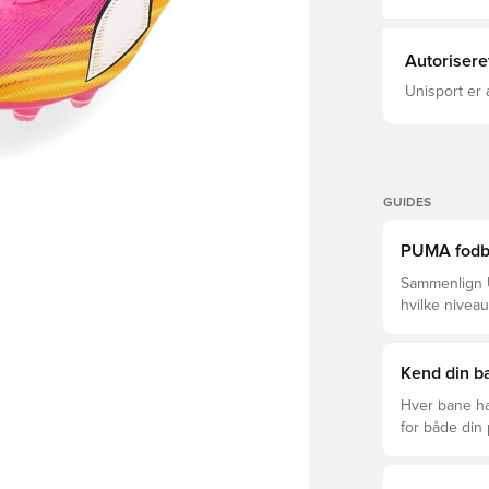
Autorisere
Unisport er 
GUIDES
PUMA fodbol
Sammenlign U
hvilke niveau
Kend din ba
Hver bane ha
for både din
levetid, at du
Læs videre fo