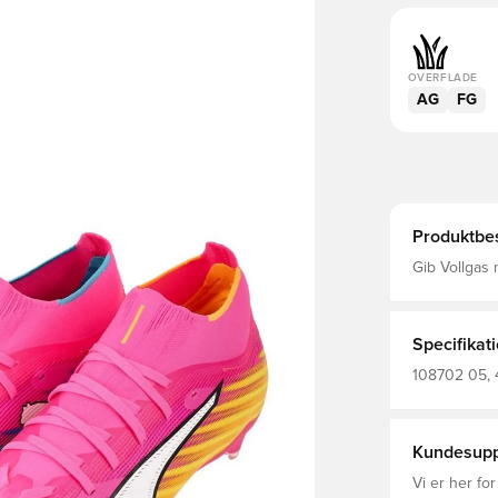
OVERFLADE
AG
FG
Produktbes
Gib Vollgas 
Obermaterial
über eine S
Stollendesig
drei abgeru
Specifikat
festem Bode
beeinträchtigen. Spiel 
108702 05, 4
Zehentyp: A
PUMA, Kvinde
Flach Leicht
Græs (FG),
für präzise 
Kunstrasenf
Kundesupp
Vi er her for