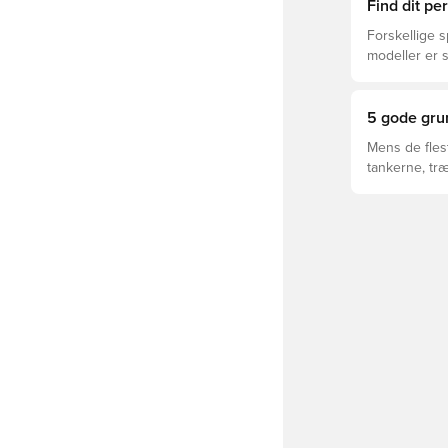
forskellige t
Find dit p
Forskellige s
modeller er 
FUTURE, ULTR
5 gode grun
Mens de fles
tankerne, tr
til kvindefod
skifte.