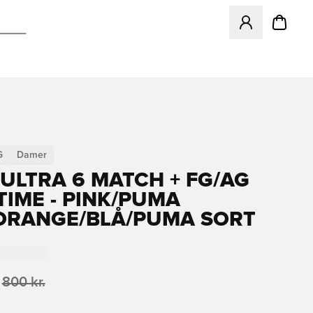
Åbner en Modal ti
G
Damer
ULTRA 6 MATCH + FG/AG
IME - PINK/PUMA
ORANGE/BLÅ/PUMA SORT
800 kr.