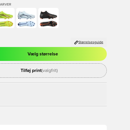
FARVER
Størrelsesguide
Vælg størrelse
l til at logge ind eller tilmelde dig som medlem
Tilføj print
(valgfrit)