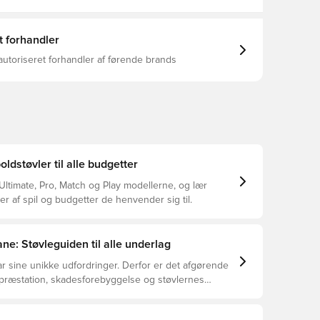
t forhandler
autoriseret forhandler af førende brands
dstøvler til alle budgetter
ltimate, Pro, Match og Play modellerne, og lær
er af spil og budgetter de henvender sig til.
ne: Støvleguiden til alle underlag
r sine unikke udfordringer. Derfor er det afgørende
 præstation, skadesforebyggelse og støvlernes
 vælger de rette støvler til underlaget, du spiller på.
r at se, hvilke støvler der er det bedste valg til de