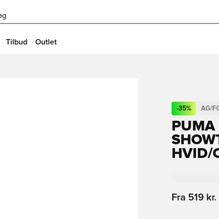
øg
Tilbud
Outlet
-
35
%
AG/F
PUMA 
SHOWT
HVID/
Fra
519 kr.