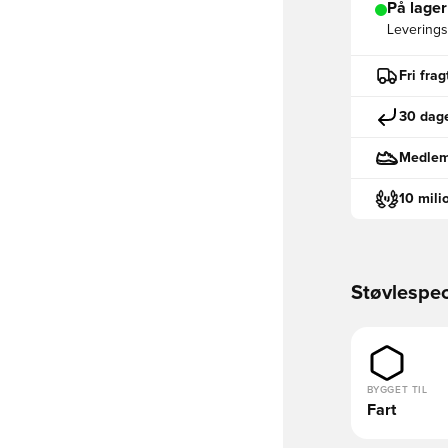
På lager
Leveringst
Fri fra
30 dage
Medlemm
10 mili
Støvlespec
BYGGET TIL
Fart