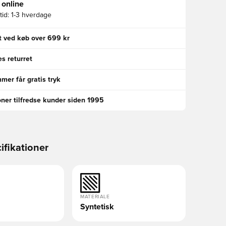
 online
id:
1-3 hverdage
gt ved køb over 699 kr
s returret
er får gratis tryk
oner tilfredse kunder siden 1995
ifikationer
MATERIALE
Syntetisk