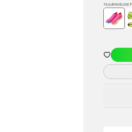
TILGÆNGELIGE 
Åbner en Moda