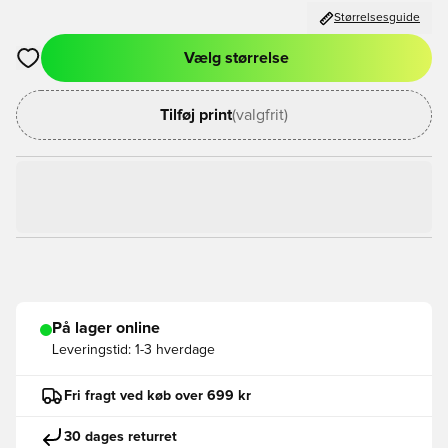
Størrelsesguide
Vælg størrelse
Åbner en Modal til at logge ind eller tilmelde dig som medlem
Tilføj print
(valgfrit)
På lager online
Leveringstid:
1-3 hverdage
Fri fragt ved køb over 699 kr
30 dages returret