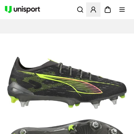
Åbner en Modal til at logge 