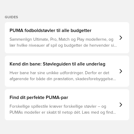
GUIDES
PUMA fodboldstøvler til alle budgetter
Sammenlign Ultimate, Pro, Match og Play modellerne, og
lær hvilke niveauer af spil og budgetter de henvender sig
til.
Kend din bane: Støvleguiden til alle underlag
Hver bane har sine unikke udfordringer. Derfor er det
afgørende for både din præstation, skadesforebyggelse
og støvlernes levetid, at du vælger de rette støvler til
underlaget, du spiller på. Læs videre for at se, hvilke
støvler der er det bedste valg til de forskellige typer
Find dit perfekte PUMA-par
underlag.
Forskellige spillestile kræver forskellige støvler – og
PUMAs modeller er skabt til netop dét. Læs med og find
ud af, om PUMA FUTURE, ULTRA eller KING passer bedst
til din måde at spille på.