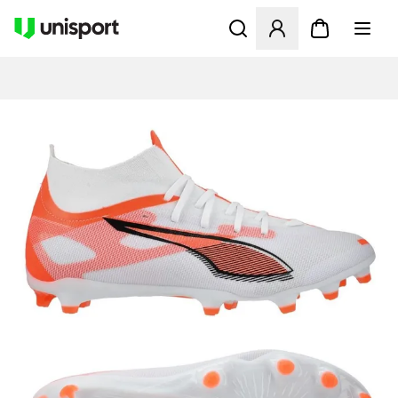
Åbner en Modal til at logge 