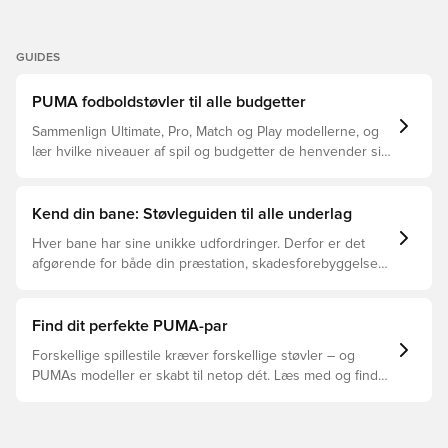
GUIDES
PUMA fodboldstøvler til alle budgetter
Sammenlign Ultimate, Pro, Match og Play modellerne, og
lær hvilke niveauer af spil og budgetter de henvender sig
til.
Kend din bane: Støvleguiden til alle underlag
Hver bane har sine unikke udfordringer. Derfor er det
afgørende for både din præstation, skadesforebyggelse
og støvlernes levetid, at du vælger de rette støvler til
underlaget, du spiller på. Læs videre for at se, hvilke
støvler der er det bedste valg til de forskellige typer
Find dit perfekte PUMA-par
underlag.
Forskellige spillestile kræver forskellige støvler – og
PUMAs modeller er skabt til netop dét. Læs med og find
ud af, om PUMA FUTURE, ULTRA eller KING passer bedst
til din måde at spille på.