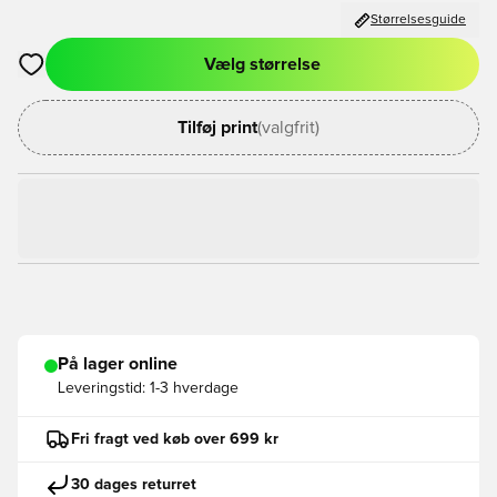
Størrelsesguide
Vælg størrelse
Åbner en Modal til at logge ind eller tilmelde dig som medlem
Tilføj print
(valgfrit)
På lager online
Leveringstid:
1-3 hverdage
Fri fragt ved køb over 699 kr
30 dages returret