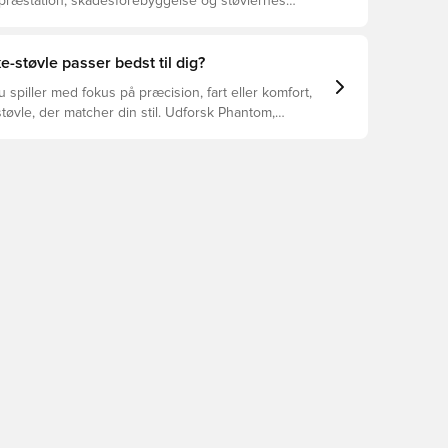
 præstation, skadesforebyggelse og støvlernes
 vælger de rette støvler til underlaget, du spiller på.
r at se, hvilke støvler der er det bedste valg til de
yper underlag.
e-støvle passer bedst til dig?
spiller med fokus på præcision, fart eller komfort,
tøvle, der matcher din stil. Udforsk Phantom,
Tiempo – og find den model, der passer perfekt til
.