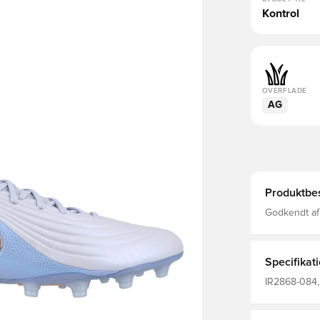
Kontrol
OVERFLADE
AG
Produktbes
Godkendt af
og Phil Fode
skiftet fra 
skabt til de 
tæt, ingen ud
Specifikat
bliver deres
frygtløshed 
IR2868-084, 
efter din fo
Nike, Kun fo
mere dækning
Fodboldstøvl
forbundet fø