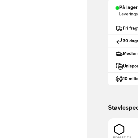
På lager
Leveringst
Fri fra
30 dage
Medlemm
Unispor
10 mili
Støvlespec
BYGGET TIL