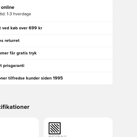
 online
id:
1-3 hverdage
gt ved køb over 699 kr
s returret
er får gratis tryk
t prisgaranti
oner tilfredse kunder siden 1995
ifikationer
MATERIALE