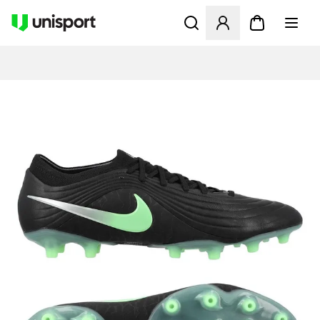
Åbner en Modal til at logge 