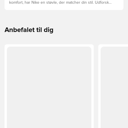
komfort, har Nike en støvle, der matcher din stil. Udforsk
Phantom, Mercurial og Tiempo – og find den model, der
passer perfekt til dig og dit spil.
Anbefalet til dig