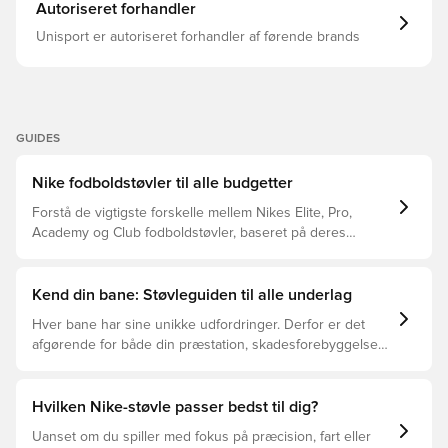
Nedenunder giver en avanceret ydersål med runde
Autoriseret forhandler
knopper multidirektionelt greb til skarpe retningsskift,
hurtige vendinger og selvsikker acceleration Et internt
Unisport er autoriseret forhandler af førende brands
chassis holder dig stabil og tæt på bolden, kombineret
med en integreret strikket krave, der sikrer din fod til
dynamiske bevægelser Med et klassisk adaptivt
snøresystem Disse AG støvler er specielt designet til
kunstgræsbaner. Bemærk: Nike oplyser, at farven på
ydersålen kan falme ved brug.
GUIDES
Nike fodboldstøvler til alle budgetter
Forstå de vigtigste forskelle mellem Nikes Elite, Pro,
Academy og Club fodboldstøvler, baseret på deres
funktioner, målgruppe og prisklasser.
Kend din bane: Støvleguiden til alle underlag
Hver bane har sine unikke udfordringer. Derfor er det
afgørende for både din præstation, skadesforebyggelse
og støvlernes levetid, at du vælger de rette støvler til
underlaget, du spiller på. Læs videre for at se, hvilke
støvler der er det bedste valg til de forskellige typer
Hvilken Nike-støvle passer bedst til dig?
underlag.
Uanset om du spiller med fokus på præcision, fart eller