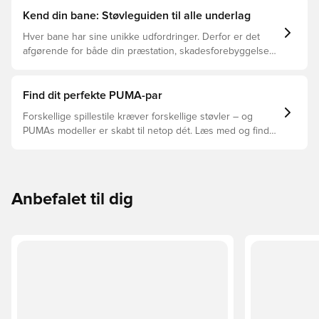
Kend din bane: Støvleguiden til alle underlag
Hver bane har sine unikke udfordringer. Derfor er det
afgørende for både din præstation, skadesforebyggelse
og støvlernes levetid, at du vælger de rette støvler til
underlaget, du spiller på. Læs videre for at se, hvilke
støvler der er det bedste valg til de forskellige typer
Find dit perfekte PUMA-par
underlag.
Forskellige spillestile kræver forskellige støvler – og
PUMAs modeller er skabt til netop dét. Læs med og find
ud af, om PUMA FUTURE, ULTRA eller KING passer bedst
til din måde at spille på.
Anbefalet til dig