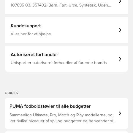
du kan sige: Lights Out Overdel bestående af minimum
20% genbrugsmateriale, hvilket er et skridt videre på
107695 03, 357492, Børn, Fart, Ultra, Syntetisk, Uden
vejen mod en grønnere fremtid Med et klassisk adaptivt
sok, PUMA, Mænd, Kvinder, Fodboldstøvler, Kunstgræs
snøringssystem FG+AG knopper til både naturgræsbaner
(AG), Græs (FG), Play, Basic, PUMA Lights Out, Grøn
og kunstgræsbaner.
Kundesupport
Vi er her for at hjælpe
Autoriseret forhandler
Unisport er autoriseret forhandler af førende brands
GUIDES
PUMA fodboldstøvler til alle budgetter
Sammenlign Ultimate, Pro, Match og Play modellerne, og
lær hvilke niveauer af spil og budgetter de henvender sig
til.