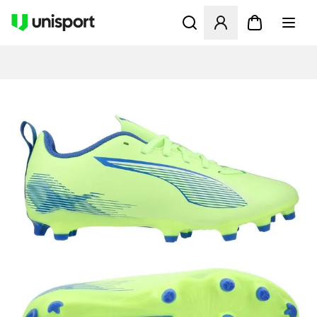
Åbner en Modal til at logge 