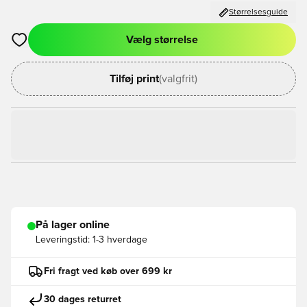
Størrelsesguide
Vælg størrelse
Åbner en Modal til at logge ind eller tilmelde dig som medlem
Tilføj print
(valgfrit)
På lager online
Leveringstid:
1-3 hverdage
Fri fragt ved køb over 699 kr
30 dages returret