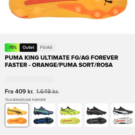
-
75
%
Outlet
FG/AG
PUMA KING ULTIMATE FG/AG FOREVER
FASTER - ORANGE/PUMA SORT/ROSA
Fra
409 kr.
1.649 kr.
TILGÆNGELIGE FARVER