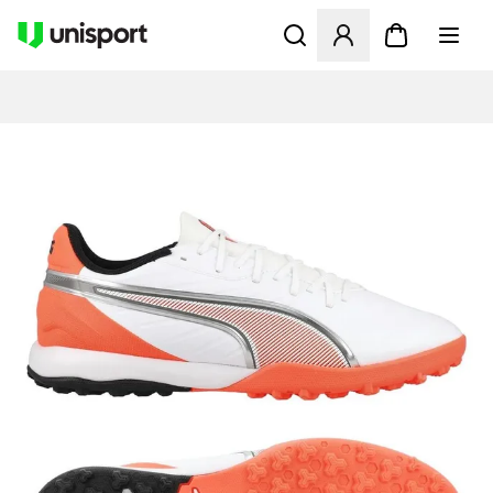
Åbner en Modal til at logge 