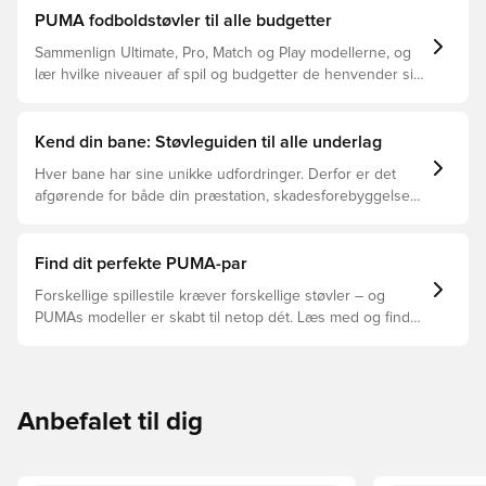
PUMA fodboldstøvler til alle budgetter
Sammenlign Ultimate, Pro, Match og Play modellerne, og
lær hvilke niveauer af spil og budgetter de henvender sig
til.
Kend din bane: Støvleguiden til alle underlag
Hver bane har sine unikke udfordringer. Derfor er det
afgørende for både din præstation, skadesforebyggelse
og støvlernes levetid, at du vælger de rette støvler til
underlaget, du spiller på. Læs videre for at se, hvilke
støvler der er det bedste valg til de forskellige typer
Find dit perfekte PUMA-par
underlag.
Forskellige spillestile kræver forskellige støvler – og
PUMAs modeller er skabt til netop dét. Læs med og find
ud af, om PUMA FUTURE, ULTRA eller KING passer bedst
til din måde at spille på.
Anbefalet til dig