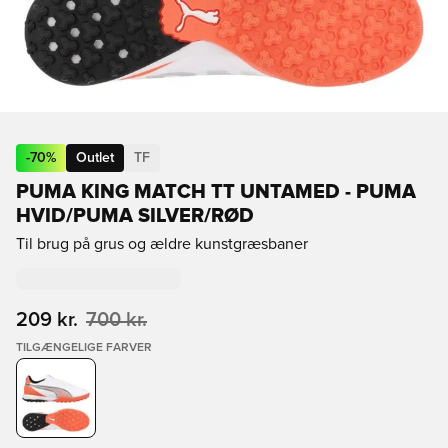
-
70
%
Outlet
TF
PUMA KING MATCH TT UNTAMED - PUMA
HVID/PUMA SILVER/RØD
Til brug på grus og ældre kunstgræsbaner
209 kr.
700 kr.
TILGÆNGELIGE FARVER