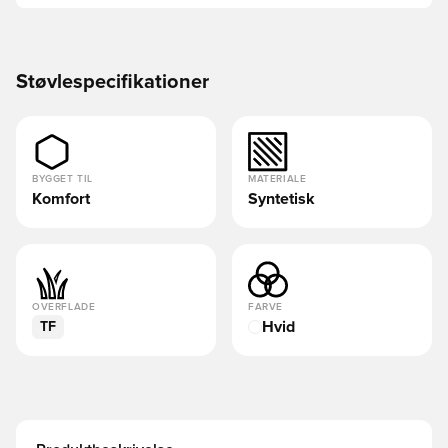
Støvlespecifikationer
BYGGET TIL
MATERIALE
Komfort
Syntetisk
OVERFLADE
FARVE
Hvid
TF