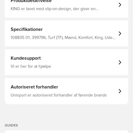
Produktbeskrivelse
KING er lavet med slip-on-design, der giver en
tætsiddende pasform, mens ydersålen i gummi med flere
spidser holder grebet stærkt Udformet til skarpe
berøringer og hurtige bevægelser på banen Super blødt
og syntetisk overmateriale Lavprofilet multibesat gummi
Specifikationer
ydersål Lavskåret slip-on konstruktion sikrer en
behagelig pasform Dette er en sko med en TF ydersål,
108835 01, 399796, Turf (TF), Mænd, Komfort, King, Uden
hvilket gør den velegnet til brug på kunstige overflader
sok, PUMA, Fodboldstøvler, Match, God, Syntetisk, Upper
som syntetiske materialer og lerbaner.
Material: Synthetic; Lining: Textile; Insole: Textile; Outsole:
Rubber, Hvid, PUMA Untamed, Voksne
Kundesupport
Vi er her for at hjælpe
Autoriseret forhandler
Unisport er autoriseret forhandler af førende brands
GUIDES