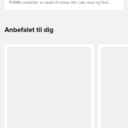
PUMAs modeller er skabt til netop dét. Læs med og find
ud af, om PUMA FUTURE, ULTRA eller KING passer bedst
til din måde at spille på.
Anbefalet til dig