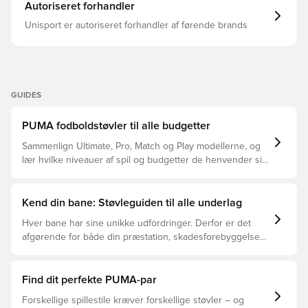
Autoriseret forhandler
Unisport er autoriseret forhandler af førende brands
GUIDES
PUMA fodboldstøvler til alle budgetter
Sammenlign Ultimate, Pro, Match og Play modellerne, og
lær hvilke niveauer af spil og budgetter de henvender sig
til.
Kend din bane: Støvleguiden til alle underlag
Hver bane har sine unikke udfordringer. Derfor er det
afgørende for både din præstation, skadesforebyggelse
og støvlernes levetid, at du vælger de rette støvler til
underlaget, du spiller på. Læs videre for at se, hvilke
støvler der er det bedste valg til de forskellige typer
Find dit perfekte PUMA-par
underlag.
Forskellige spillestile kræver forskellige støvler – og