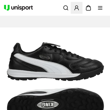
Åbner en Modal til at logge 