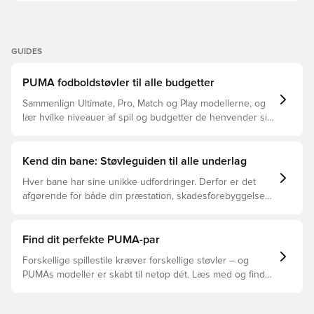
GUIDES
PUMA fodboldstøvler til alle budgetter
Sammenlign Ultimate, Pro, Match og Play modellerne, og
lær hvilke niveauer af spil og budgetter de henvender sig
til.
Kend din bane: Støvleguiden til alle underlag
Hver bane har sine unikke udfordringer. Derfor er det
afgørende for både din præstation, skadesforebyggelse
og støvlernes levetid, at du vælger de rette støvler til
underlaget, du spiller på. Læs videre for at se, hvilke
støvler der er det bedste valg til de forskellige typer
Find dit perfekte PUMA-par
underlag.
Forskellige spillestile kræver forskellige støvler – og
PUMAs modeller er skabt til netop dét. Læs med og find
ud af, om PUMA FUTURE, ULTRA eller KING passer bedst
til din måde at spille på.