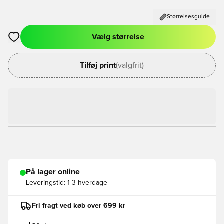
Størrelsesguide
Vælg størrelse
Åbner en Modal til at logge ind eller tilmelde dig som medlem
Tilføj print
(valgfrit)
På lager online
Leveringstid:
1-3 hverdage
Fri fragt ved køb over 699 kr