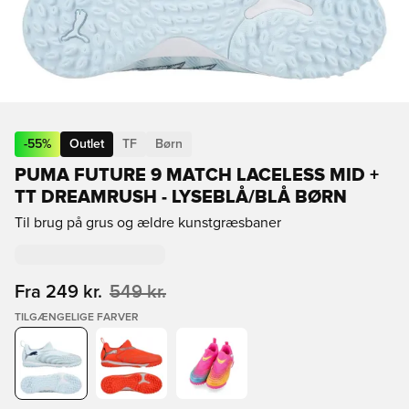
-
55
%
Outlet
TF
Børn
PUMA FUTURE 9 MATCH LACELESS MID +
TT DREAMRUSH - LYSEBLÅ/BLÅ BØRN
Til brug på grus og ældre kunstgræsbaner
Fra
249 kr.
549 kr.
TILGÆNGELIGE FARVER