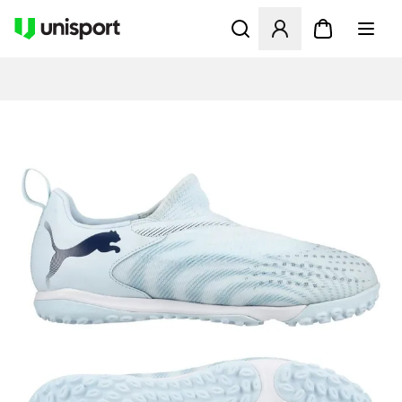
Åbner en Modal til at logge 