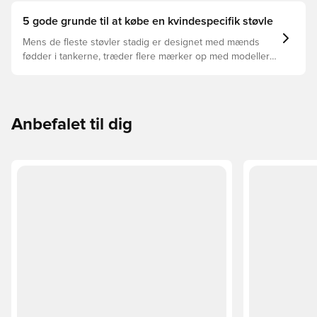
til din måde at spille på.
5 gode grunde til at købe en kvindespecifik støvle
Mens de fleste støvler stadig er designet med mænds
fødder i tankerne, træder flere mærker op med modeller
bygget specielt til kvindefoden - og der er nogle
overbevisende grunde til at skifte.
Anbefalet til dig