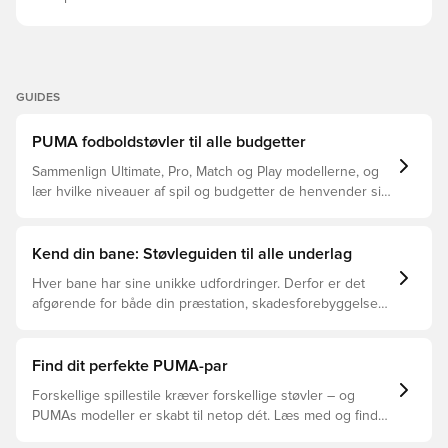
GUIDES
PUMA fodboldstøvler til alle budgetter
Sammenlign Ultimate, Pro, Match og Play modellerne, og
lær hvilke niveauer af spil og budgetter de henvender sig
til.
Kend din bane: Støvleguiden til alle underlag
Hver bane har sine unikke udfordringer. Derfor er det
afgørende for både din præstation, skadesforebyggelse
og støvlernes levetid, at du vælger de rette støvler til
underlaget, du spiller på. Læs videre for at se, hvilke
støvler der er det bedste valg til de forskellige typer
Find dit perfekte PUMA-par
underlag.
Forskellige spillestile kræver forskellige støvler – og
PUMAs modeller er skabt til netop dét. Læs med og find
ud af, om PUMA FUTURE, ULTRA eller KING passer bedst