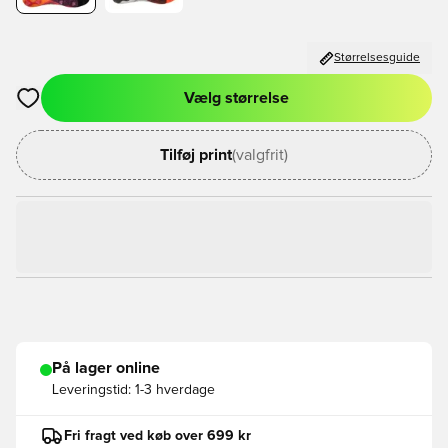
Størrelsesguide
Vælg størrelse
Åbner en Modal til at logge ind eller tilmelde dig som medlem
Tilføj print
(valgfrit)
På lager online
Leveringstid:
1-3 hverdage
Fri fragt ved køb over 699 kr