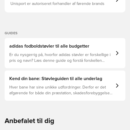
Unisport er autoriseret forhandler af førende brands
GUIDES
adidas fodboldstøvler til alle budgetter
Er du nysgerrig på, hvorfor adidas støvler er forskellige i
pris og navn? Læs denne guide og forstå forskellen
mellem Elite, Pro, League og Club.
Kend din bane: Støvleguiden til alle underlag
Hver bane har sine unikke udfordringer. Derfor er det
afgørende for både din præstation, skadesforebyggelse
og støvlernes levetid, at du vælger de rette støvler til
underlaget, du spiller på. Læs videre for at se, hvilke
støvler der er det bedste valg til de forskellige typer
underlag.
Anbefalet til dig