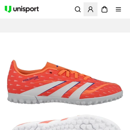
Åbner en Modal til at logge 