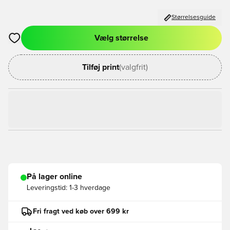
Størrelsesguide
Vælg størrelse
Åbner en Modal til at logge ind eller tilmelde dig som medlem
Tilføj print
(valgfrit)
På lager online
Leveringstid:
1-3 hverdage
Fri fragt ved køb over 699 kr