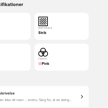
ifikationer
MATERIALE
Strik
FARVE
Pink
krivelse
r ikke dit navn ... endnu. Sørg for, at de aldrig
 med Phantom 6 Pro. Skoens VNMSkin og Flyknit-
yrker din præcision med et godt greb, så din