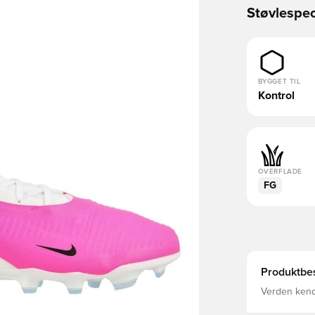
Støvlespec
BYGGET TIL
Kontrol
OVERFLADE
FG
Produktbes
Verden kende
glemmer det
materiale st