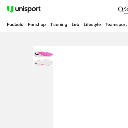
S
Fodbold
Fanshop
Træning
Løb
Lifestyle
Teamsport