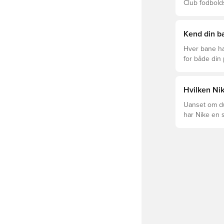
Club fodbold
prisklasser.
Kend din ba
Hver bane ha
for både din
levetid, at du
Læs videre fo
forskellige t
Hvilken Nik
Uanset om du 
har Nike en s
Mercurial og 
dig og dit spil