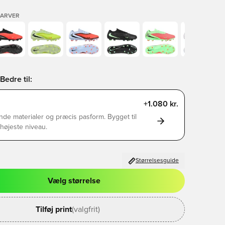
FARVER
Bedre til:
+1.080 kr.
de materialer og præcis pasform. Bygget til
s højeste niveau.
Størrelsesguide
Vælg størrelse
l til at logge ind eller tilmelde dig som medlem
Tilføj print
(valgfrit)