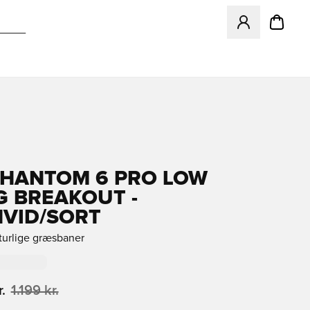
Åbner en Modal ti
PHANTOM 6 PRO LOW
G BREAKOUT -
HVID/SORT
aturlige græsbaner
.
1.199 kr.