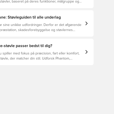
støvler, baseret på deres funktioner, målgruppe og
ne: Støvleguiden til alle underlag
r sine unikke udfordringer. Derfor er det afgørende
 præstation, skadesforebyggelse og støvlernes
 vælger de rette støvler til underlaget, du spiller på.
r at se, hvilke støvler der er det bedste valg til de
yper underlag.
e-støvle passer bedst til dig?
spiller med fokus på præcision, fart eller komfort,
tøvle, der matcher din stil. Udforsk Phantom,
Tiempo – og find den model, der passer perfekt til
.