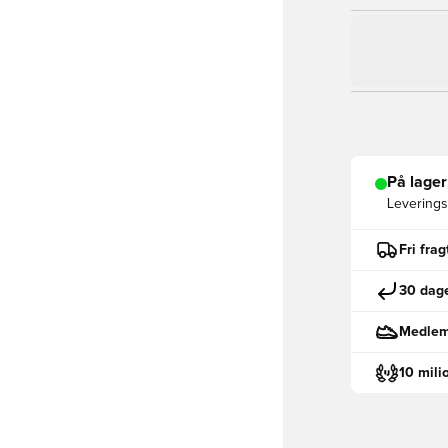
På lager
Leveringst
Fri fra
30 dage
Medlemm
10 mili