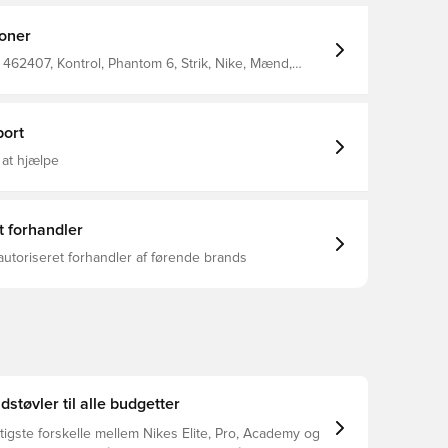
ftes til et højere niveau, og det gode greb hjælper
omme forbi forsvarsspillerne.
ioner
462407, Kontrol, Phantom 6, Strik, Nike, Mænd,
boldstøvler, Pro, Uden sok, Bedre, Voksne, Græs
reakout, Pink
ort
 at hjælpe
t forhandler
autoriseret forhandler af førende brands
dstøvler til alle budgetter
tigste forskelle mellem Nikes Elite, Pro, Academy og