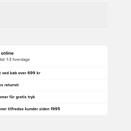
 online
id:
1-3 hverdage
gt ved køb over 699 kr
s returret
er får gratis tryk
oner tilfredse kunder siden 1995