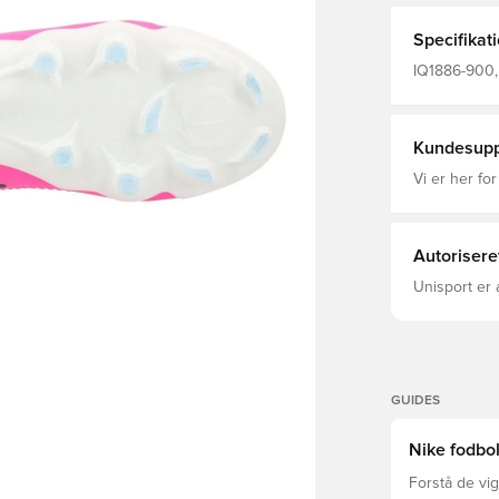
præcision lø
dig med at k
Specifikat
IQ1886-900, 
Kvinder, Fod
(FG), Nike B
Kundesupp
Vi er her for
Autorisere
Unisport er 
GUIDES
Nike fodbol
Forstå de vig