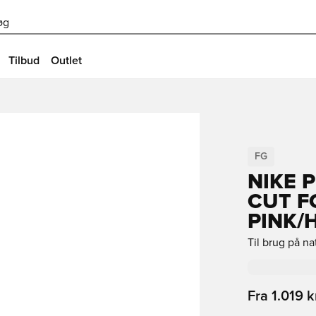
øg
Tilbud
Outlet
FG
NIKE 
CUT F
PINK/
Til brug på n
Fra
1.019 kr