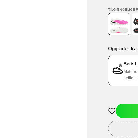
TILGÆNGELIGE 
Opgrader fra 
Bedst
Matchen
spillet
Åbner en Moda