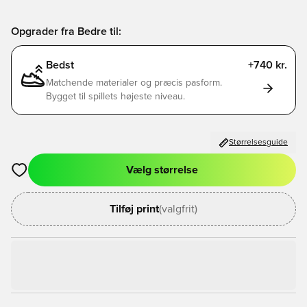
Opgrader fra Bedre til:
Bedst
+740 kr.
Matchende materialer og præcis pasform.
Bygget til spillets højeste niveau.
Størrelsesguide
Vælg størrelse
Åbner en Modal til at logge ind eller tilmelde dig som medlem
Tilføj print
(valgfrit)