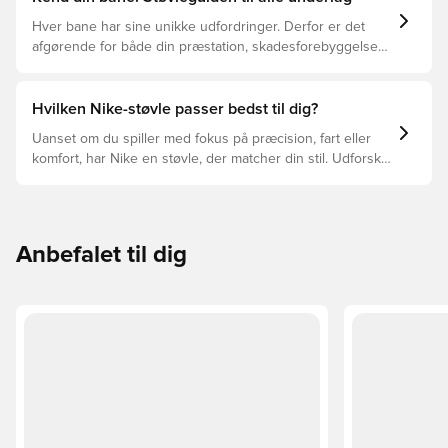
Hver bane har sine unikke udfordringer. Derfor er det
afgørende for både din præstation, skadesforebyggelse
og støvlernes levetid, at du vælger de rette støvler til
underlaget, du spiller på. Læs videre for at se, hvilke
støvler der er det bedste valg til de forskellige typer
Hvilken Nike-støvle passer bedst til dig?
underlag.
Uanset om du spiller med fokus på præcision, fart eller
komfort, har Nike en støvle, der matcher din stil. Udforsk
Phantom, Mercurial og Tiempo – og find den model, der
passer perfekt til dig og dit spil.
Anbefalet til dig