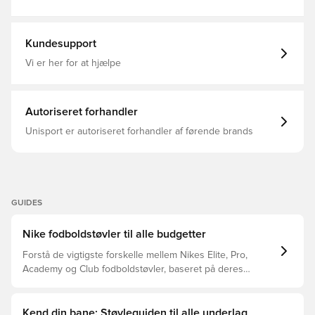
Mænd, Kvinder, Fodboldstøvler, Pro, Uden sok, Bedre,
Voksne, Græs (FG), Nike Shadow FA26, Sort
Kundesupport
Vi er her for at hjælpe
Autoriseret forhandler
Unisport er autoriseret forhandler af førende brands
GUIDES
Nike fodboldstøvler til alle budgetter
Forstå de vigtigste forskelle mellem Nikes Elite, Pro,
Academy og Club fodboldstøvler, baseret på deres
funktioner, målgruppe og prisklasser.
Kend din bane: Støvleguiden til alle underlag