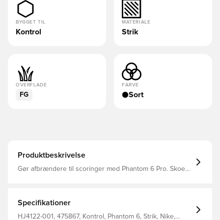
BYGGET TIL
MATERIALE
Kontrol
Strik
OVERFLADE
FARVE
Sort
FG
Produktbeskrivelse
Gør afbrændere til scoringer med Phantom 6 Pro. Skoens
VNMSkin og Flyknit-materiale styrker din præcision med
et godt greb, da din fod kommer tættere på bolden, så
dine afslutninger bliver renere, og din præcision løftes til
et højere niveau.
Specifikationer
HJ4122-001, 475867, Kontrol, Phantom 6, Strik, Nike,