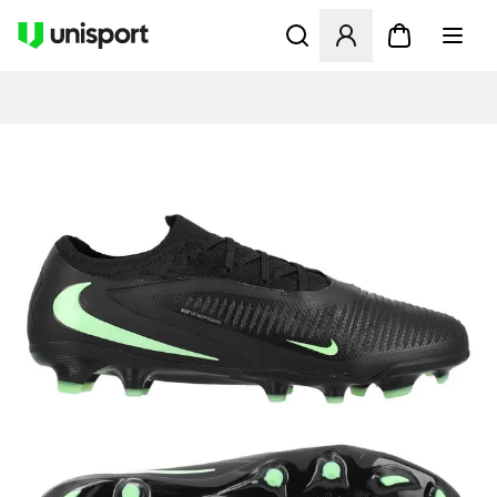
Åbner en Modal til at logge 