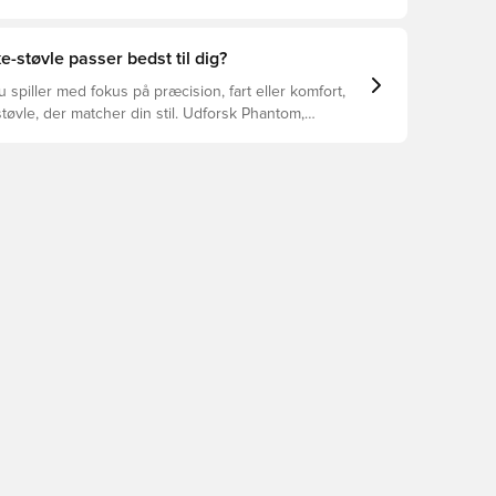
 vælger de rette støvler til underlaget, du spiller på.
r at se, hvilke støvler der er det bedste valg til de
yper underlag.
e-støvle passer bedst til dig?
spiller med fokus på præcision, fart eller komfort,
tøvle, der matcher din stil. Udforsk Phantom,
Tiempo – og find den model, der passer perfekt til
.