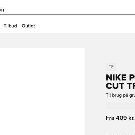
øg
Tilbud
Outlet
TF
NIKE 
CUT T
Til brug på g
Fra
409 kr.