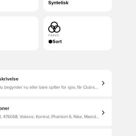
Syntetisk
FARVE
Sort
krivelse
 begynder nu eller bare spiller for sjov, får Club-sko
n uden at gå på kompromis med kvaliteten. Phantom
rdel, der former sig efter din fod, så du har god
når du dribler, afleverer og sparker.
ioner
 476068, Voksne, Kontrol, Phantom 6, Nike, Mænd,
boldstøvler, Women's EURO 2025, Syntetisk, Club,
sok, Turf (TF), Nike Shadow FA26, Sort