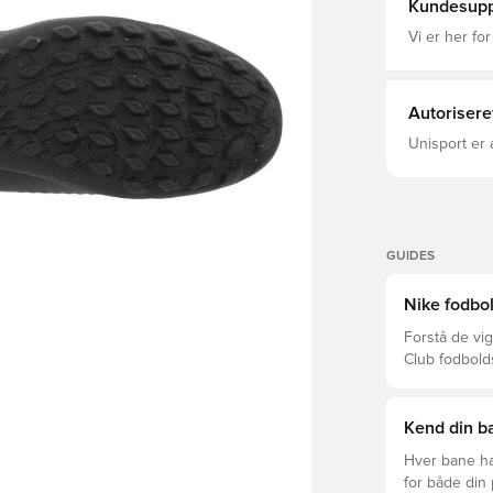
Kundesupp
Vi er her for
Autorisere
Unisport er 
GUIDES
Nike fodbol
Forstå de vig
Club fodbold
prisklasser.
Kend din ba
Hver bane ha
for både din