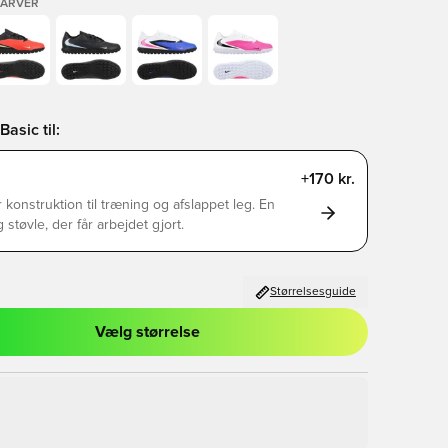
FARVER
asic til:
+170 kr.
 konstruktion til træning og afslappet leg. En
g støvle, der får arbejdet gjort.
Størrelsesguide
Vælg størrelse
l til at logge ind eller tilmelde dig som medlem