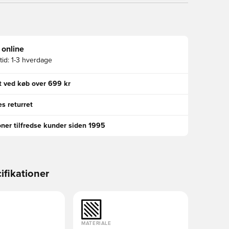
 online
id:
1-3 hverdage
gt ved køb over 699 kr
s returret
oner tilfredse kunder siden 1995
ifikationer
MATERIALE