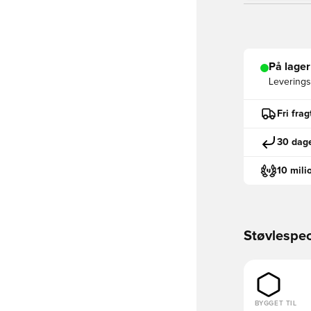
På lager
Leveringst
Fri fra
30 dage
10 mili
Støvlespec
BYGGET TIL