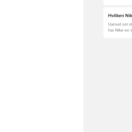
levetid, at du
Læs videre fo
forskellige t
Hvilken Nik
Uanset om du 
har Nike en s
Mercurial og 
dig og dit spil