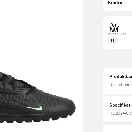
Kontrol
OVERFLADE
TF
Produktbes
Uanset om du
dig på bane
6 har en ove
boldkontakt, 
Specifikat
HQ2324-001,
Kvinder, Fod
Basic, Uden 