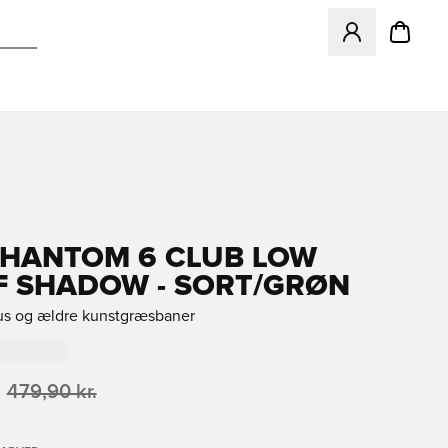
Åbner en Modal ti
PHANTOM 6 CLUB LOW
F SHADOW - SORT/GRØN
rus og ældre kunstgræsbaner
479,90 kr.