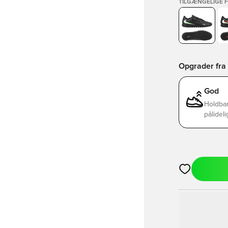
TILGÆNGELIGE 
Opgrader fra B
God
Holdbar
pålideli
Åbner en Moda