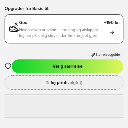
Opgrader fra Basic til:
God
+190 kr.
Holdbar konstruktion til træning og afslappet
leg. En pålidelig støvle, der får arbejdet gjort.
Størrelsesguide
Vælg størrelse
Åbner en Modal til at logge ind eller tilmelde dig som medlem
Tilføj print
(valgfrit)