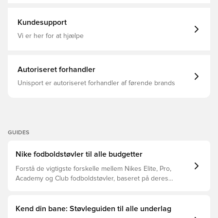
Fodboldstøvler, Kontrol, Multi Ground (MG), Voksne, Club,
Basic
Kundesupport
Vi er her for at hjælpe
Autoriseret forhandler
Unisport er autoriseret forhandler af førende brands
GUIDES
Nike fodboldstøvler til alle budgetter
Forstå de vigtigste forskelle mellem Nikes Elite, Pro,
Academy og Club fodboldstøvler, baseret på deres
funktioner, målgruppe og prisklasser.
Kend din bane: Støvleguiden til alle underlag