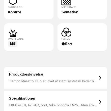
BYGGET TIL
MATERIALE
Kontrol
Syntetisk
OVERFLADE
FARVE
Sort
MG
Produktbeskrivelse
Tiempo Maestro Club er lavet af støbt syntetisk læder og
er designet til at give dig kontrol over hver berøring.
Specifikationer
IB1602-001, 475783, Sort, Nike Shadow FA26, Uden sok,
Syntetisk, Tiempo Maestro, Nike, Kvinder, Mænd,