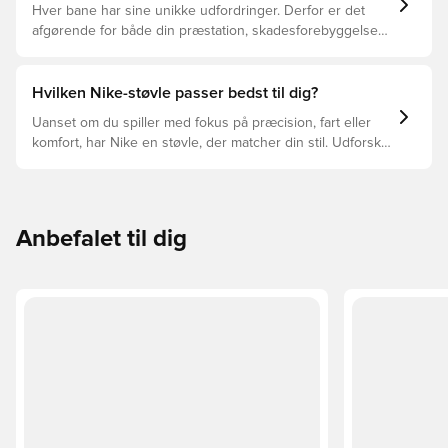
Hver bane har sine unikke udfordringer. Derfor er det
afgørende for både din præstation, skadesforebyggelse
og støvlernes levetid, at du vælger de rette støvler til
underlaget, du spiller på. Læs videre for at se, hvilke
støvler der er det bedste valg til de forskellige typer
Hvilken Nike-støvle passer bedst til dig?
underlag.
Uanset om du spiller med fokus på præcision, fart eller
komfort, har Nike en støvle, der matcher din stil. Udforsk
Phantom, Mercurial og Tiempo – og find den model, der
passer perfekt til dig og dit spil.
Anbefalet til dig