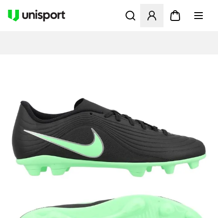
Åbner en Modal til at logge 