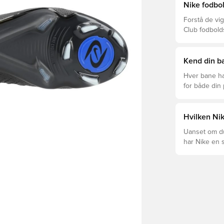
Nike fodbol
Forstå de vig
Club fodbold
prisklasser.
Kend din ba
Hver bane ha
for både din
levetid, at du
Læs videre fo
forskellige t
Hvilken Nik
Uanset om du 
har Nike en s
Mercurial og 
dig og dit spil