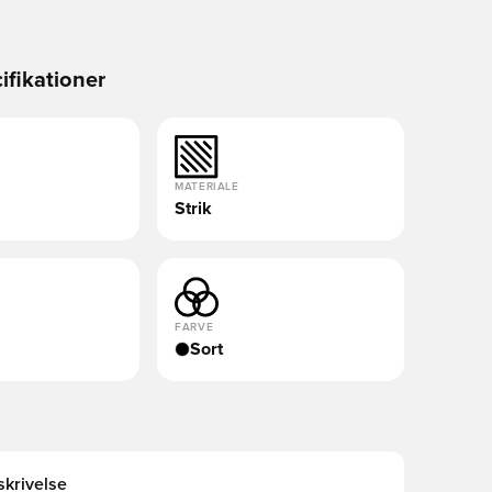
ifikationer
MATERIALE
Strik
FARVE
Sort
krivelse