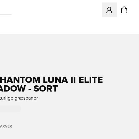
Åbner en Modal ti
PHANTOM LUNA II ELITE
ADOW - SORT
aturlige græsbaner
FARVER