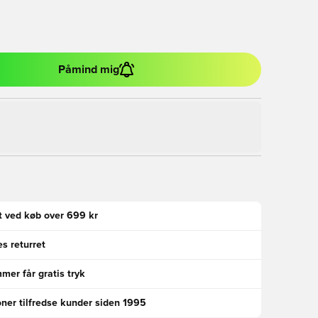
Påmind mig
gt ved køb over 699 kr
s returret
er får gratis tryk
oner tilfredse kunder siden 1995