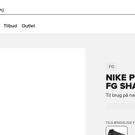
øg
Tilbud
Outlet
FG
NIKE 
FG SH
Til brug på n
TILGÆNGELIGE 