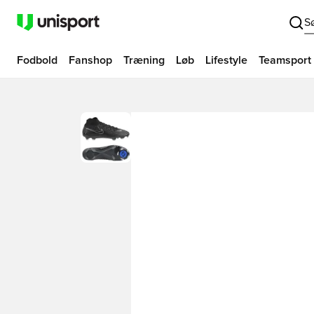
S
Fodbold
Fanshop
Træning
Løb
Lifestyle
Teamsport