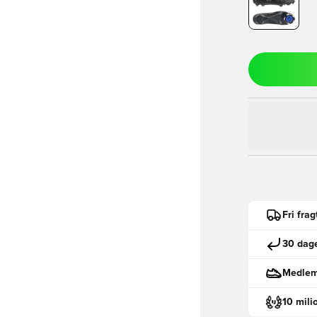
Fri fra
30 dage
Medlemm
10 mili