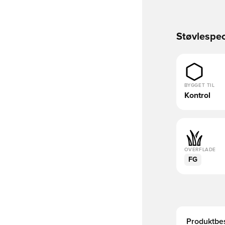
Støvlespec
BYGGET TIL
Kontrol
OVERFLADE
FG
Produktbes