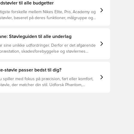
dstøvler til alle budgetter
tigste forskelle mellem Nikes Elite, Pro, Academy og
støvler, baseret på deres funktioner, målgruppe og
ne: Støvleguiden til alle underlag
r sine unikke udfordringer. Derfor er det afgørende
 præstation, skadesforebyggelse og støvlernes
 vælger de rette støvler til underlaget, du spiller på.
r at se, hvilke støvler der er det bedste valg til de
yper underlag.
e-støvle passer bedst til dig?
spiller med fokus på præcision, fart eller komfort,
tøvle, der matcher din stil. Udforsk Phantom,
Tiempo – og find den model, der passer perfekt til
.