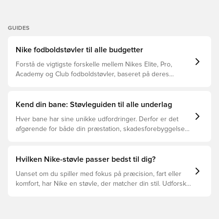
GUIDES
Nike fodboldstøvler til alle budgetter
Forstå de vigtigste forskelle mellem Nikes Elite, Pro,
Academy og Club fodboldstøvler, baseret på deres
funktioner, målgruppe og prisklasser.
Kend din bane: Støvleguiden til alle underlag
Hver bane har sine unikke udfordringer. Derfor er det
afgørende for både din præstation, skadesforebyggelse
og støvlernes levetid, at du vælger de rette støvler til
underlaget, du spiller på. Læs videre for at se, hvilke
støvler der er det bedste valg til de forskellige typer
Hvilken Nike-støvle passer bedst til dig?
underlag.
Uanset om du spiller med fokus på præcision, fart eller
komfort, har Nike en støvle, der matcher din stil. Udforsk
Phantom, Mercurial og Tiempo – og find den model, der
passer perfekt til dig og dit spil.