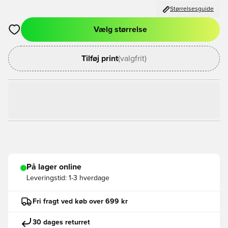
Størrelsesguide
Vælg størrelse
Åbner en Modal til at logge ind eller tilmelde dig som medlem
Tilføj print
(valgfrit)
På lager online
Leveringstid:
1-3 hverdage
Fri fragt ved køb over 699 kr
30 dages returret