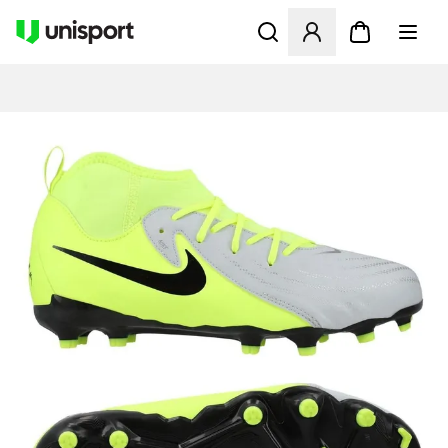
Åbner en Modal til at logge 