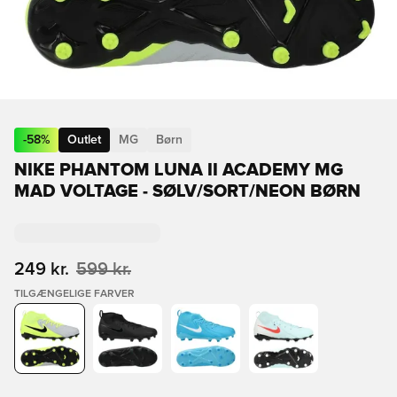
-
58
%
Outlet
MG
Børn
NIKE PHANTOM LUNA II ACADEMY MG
MAD VOLTAGE - SØLV/SORT/NEON BØRN
249 kr.
599 kr.
TILGÆNGELIGE FARVER