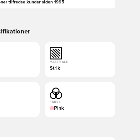
oner tilfredse kunder siden 1995
ifikationer
MATERIALE
Strik
FARVE
Pink