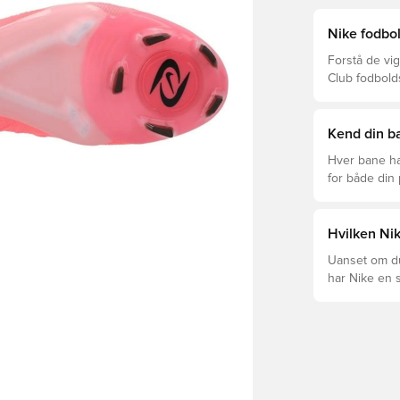
Nike fodbol
Forstå de vig
Club fodbold
prisklasser.
Kend din ba
Hver bane ha
for både din
levetid, at du
Læs videre fo
forskellige t
Hvilken Nik
Uanset om du 
har Nike en s
Mercurial og 
dig og dit spil