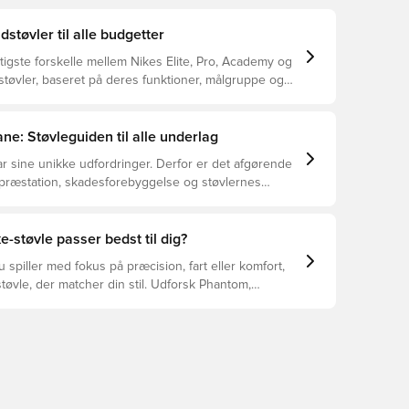
dstøvler til alle budgetter
tigste forskelle mellem Nikes Elite, Pro, Academy og
støvler, baseret på deres funktioner, målgruppe og
ne: Støvleguiden til alle underlag
r sine unikke udfordringer. Derfor er det afgørende
 præstation, skadesforebyggelse og støvlernes
 vælger de rette støvler til underlaget, du spiller på.
r at se, hvilke støvler der er det bedste valg til de
yper underlag.
e-støvle passer bedst til dig?
spiller med fokus på præcision, fart eller komfort,
tøvle, der matcher din stil. Udforsk Phantom,
Tiempo – og find den model, der passer perfekt til
.