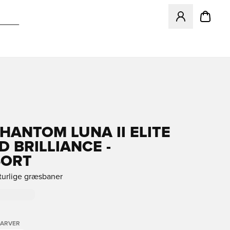
Åbner en Modal ti
PHANTOM LUNA II ELITE
D BRILLIANCE -
SORT
aturlige græsbaner
FARVER