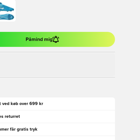
Påmind mig
gt ved køb over 699 kr
s returret
er får gratis tryk