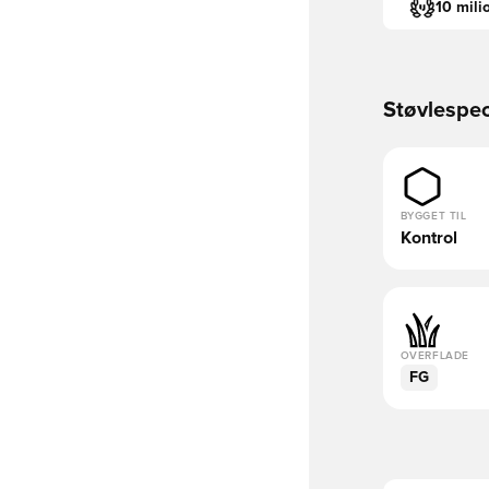
10 mili
Støvlespec
BYGGET TIL
Kontrol
OVERFLADE
FG