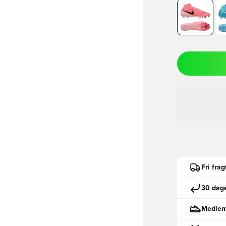
Fri fra
30 dage
Medlemm