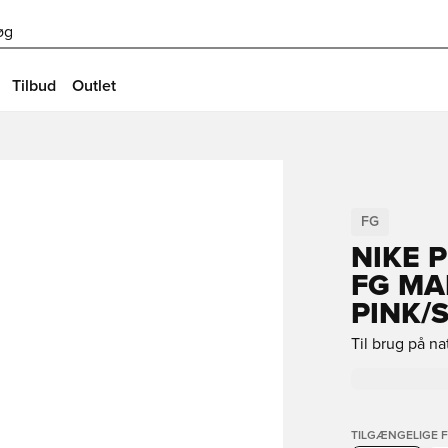
øg
Tilbud
Outlet
FG
NIKE 
FG MA
PINK/
Til brug på n
TILGÆNGELIGE 