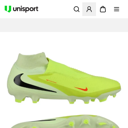
Åbner en Modal til at logge 