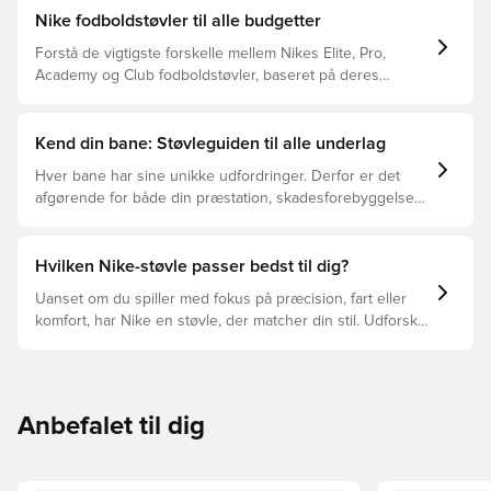
Nike fodboldstøvler til alle budgetter
Forstå de vigtigste forskelle mellem Nikes Elite, Pro,
Academy og Club fodboldstøvler, baseret på deres
funktioner, målgruppe og prisklasser.
Kend din bane: Støvleguiden til alle underlag
Hver bane har sine unikke udfordringer. Derfor er det
afgørende for både din præstation, skadesforebyggelse
og støvlernes levetid, at du vælger de rette støvler til
underlaget, du spiller på. Læs videre for at se, hvilke
støvler der er det bedste valg til de forskellige typer
Hvilken Nike-støvle passer bedst til dig?
underlag.
Uanset om du spiller med fokus på præcision, fart eller
komfort, har Nike en støvle, der matcher din stil. Udforsk
Phantom, Mercurial og Tiempo – og find den model, der
passer perfekt til dig og dit spil.
Anbefalet til dig