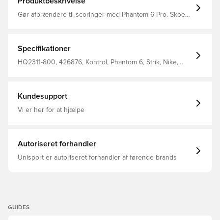
Produktbeskrivelse
Gør afbrændere til scoringer med Phantom 6 Pro. Skoens
VNMSkin og Flyknit-materiale styrker din præcision med
et godt greb, da din fod kommer tættere på bolden, så
dine afslutninger bliver renere, og din præcision løftes til
et højere niveau.
Specifikationer
HQ2311-800, 426876, Kontrol, Phantom 6, Strik, Nike,
Mænd, Kvinder, Fodboldstøvler, Pro, Bedre, Voksne, Med
sok, Græs (FG), Nike Max Voltage, Grøn
Kundesupport
Vi er her for at hjælpe
Autoriseret forhandler
Unisport er autoriseret forhandler af førende brands
GUIDES