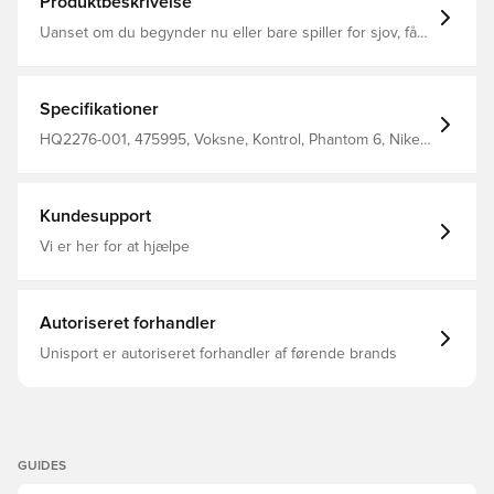
Produktbeskrivelse
Uanset om du begynder nu eller bare spiller for sjov, får
Club-sko dig på banen uden at gå på kompromis med
kvaliteten. Phantom 6 har en overdel, der former sig efter
din fod, så du har god boldkontakt, når du dribler,
afleverer og sparker.
Specifikationer
HQ2276-001, 475995, Voksne, Kontrol, Phantom 6, Nike,
Mænd, Kvinder, Fodboldstøvler, Women's EURO 2025,
Syntetisk, Med sok, Club, Basic, Turf (TF), Nike Shadow
FA26, Sort
Kundesupport
Vi er her for at hjælpe
Autoriseret forhandler
Unisport er autoriseret forhandler af førende brands
GUIDES