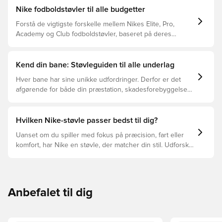
Nike fodboldstøvler til alle budgetter
Forstå de vigtigste forskelle mellem Nikes Elite, Pro,
Academy og Club fodboldstøvler, baseret på deres
funktioner, målgruppe og prisklasser.
Kend din bane: Støvleguiden til alle underlag
Hver bane har sine unikke udfordringer. Derfor er det
afgørende for både din præstation, skadesforebyggelse
og støvlernes levetid, at du vælger de rette støvler til
underlaget, du spiller på. Læs videre for at se, hvilke
støvler der er det bedste valg til de forskellige typer
Hvilken Nike-støvle passer bedst til dig?
underlag.
Uanset om du spiller med fokus på præcision, fart eller
komfort, har Nike en støvle, der matcher din stil. Udforsk
Phantom, Mercurial og Tiempo – og find den model, der
passer perfekt til dig og dit spil.
Anbefalet til dig