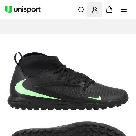
Åbner en Modal til at logge 