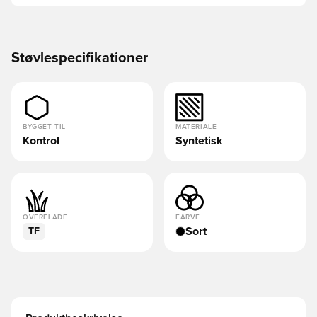
Støvlespecifikationer
BYGGET TIL
MATERIALE
Kontrol
Syntetisk
OVERFLADE
FARVE
Sort
TF