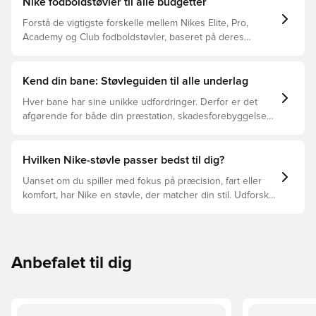
Nike fodboldstøvler til alle budgetter
Forstå de vigtigste forskelle mellem Nikes Elite, Pro,
Academy og Club fodboldstøvler, baseret på deres
funktioner, målgruppe og prisklasser.
Kend din bane: Støvleguiden til alle underlag
Hver bane har sine unikke udfordringer. Derfor er det
afgørende for både din præstation, skadesforebyggelse
og støvlernes levetid, at du vælger de rette støvler til
underlaget, du spiller på. Læs videre for at se, hvilke
støvler der er det bedste valg til de forskellige typer
Hvilken Nike-støvle passer bedst til dig?
underlag.
Uanset om du spiller med fokus på præcision, fart eller
komfort, har Nike en støvle, der matcher din stil. Udforsk
Phantom, Mercurial og Tiempo – og find den model, der
passer perfekt til dig og dit spil.
Anbefalet til dig