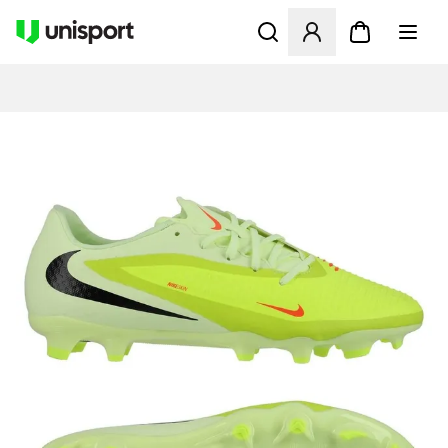
Åbner en Modal til at logge 