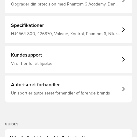
Opgrader din præcision med Phantom 6 Academy. Den
styrker din præcision med en NikeSkin-berøringszone,
der er placeret der, hvor du har brug for den til rene
afslutninger. Gribeteksturen hjælper dig til at udnytter
dine scoringsmuligheder, ved at bringe din fod tættere
Specifikationer
på bolden.
HJ4564-800, 426870, Voksne, Kontrol, Phantom 6, Nike,
Mænd, Kvinder, Fodboldstøvler, Uden sok, God, Syntetisk,
Academy, Multi Ground (MG), Nike Max Voltage, Grøn
Kundesupport
Vi er her for at hjælpe
Autoriseret forhandler
Unisport er autoriseret forhandler af førende brands
GUIDES