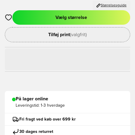
Størrelsesguide
Vælg størrelse
Åbner en Modal til at logge ind eller tilmelde dig som medlem
Tilføj print
(valgfrit)
På lager online
Leveringstid:
1-3 hverdage
Fri fragt ved køb over 699 kr
30 dages returret