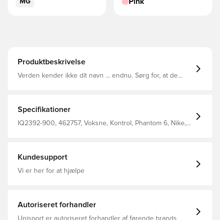
Pink
MG
Produktbeskrivelse
Verden kender ikke dit navn ... endnu. Sørg for, at de
aldrig glemmer det med Phantom 6 Academy. Din
præcision skærpes med NikeSkin-berøringszonen, der er
placeret der, hvor du har brug for den til at lave rene
afslutninger. Gribeteksturen hjælper dig til at udnytte
Specifikationer
dine scoringsmuligheder, ved at din fod bringes tættere
på bolden.
IQ2392-900, 462757, Voksne, Kontrol, Phantom 6, Nike,
Mænd, Kvinder, Fodboldstøvler, Uden sok, God, Syntetisk,
Academy, Multi Ground (MG), Nike Breakout, Pink
Kundesupport
Vi er her for at hjælpe
Autoriseret forhandler
Unisport er autoriseret forhandler af førende brands