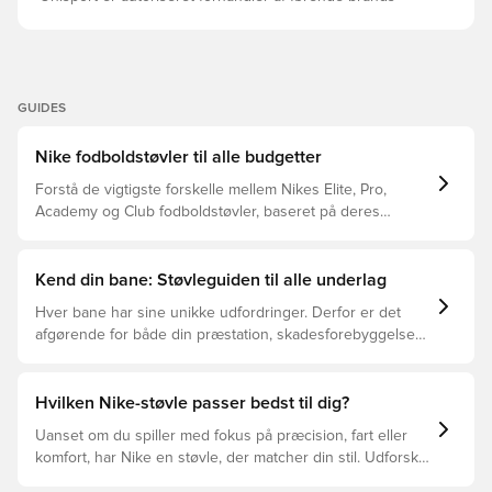
GUIDES
Nike fodboldstøvler til alle budgetter
Forstå de vigtigste forskelle mellem Nikes Elite, Pro,
Academy og Club fodboldstøvler, baseret på deres
funktioner, målgruppe og prisklasser.
Kend din bane: Støvleguiden til alle underlag
Hver bane har sine unikke udfordringer. Derfor er det
afgørende for både din præstation, skadesforebyggelse
og støvlernes levetid, at du vælger de rette støvler til
underlaget, du spiller på. Læs videre for at se, hvilke
støvler der er det bedste valg til de forskellige typer
Hvilken Nike-støvle passer bedst til dig?
underlag.
Uanset om du spiller med fokus på præcision, fart eller
komfort, har Nike en støvle, der matcher din stil. Udforsk
Phantom, Mercurial og Tiempo – og find den model, der