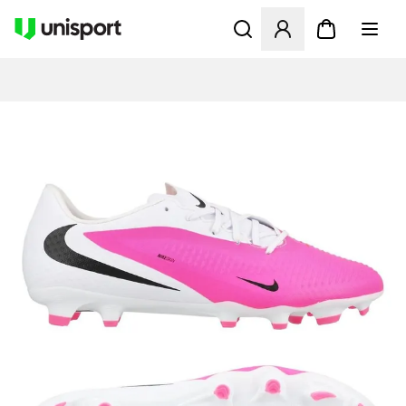
Åbner en Modal til at logge 